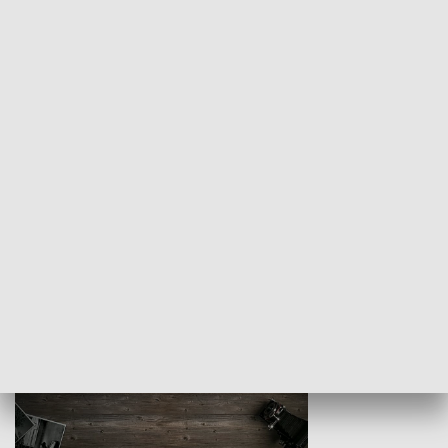
Z indeksem w ręku
Droga po suk
HISTORIA