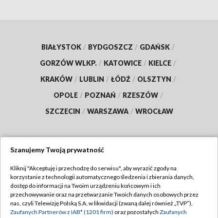
BIAŁYSTOK
/
BYDGOSZCZ
/
GDAŃSK
/
GORZÓW WLKP.
/
KATOWICE
/
KIELCE
/
KRAKÓW
/
LUBLIN
/
ŁÓDŹ
/
OLSZTYN
/
OPOLE
/
POZNAŃ
/
RZESZÓW
/
SZCZECIN
/
WARSZAWA
/
WROCŁAW
Szanujemy Twoją prywatność
Dołącz do nas:
Kliknij "Akceptuję i przechodzę do serwisu", aby wyrazić zgody na
korzystanie z technologii automatycznego śledzenia i zbierania danych,
TVP
dostęp do informacji na Twoim urządzeniu końcowym i ich
Abonament TVP
przechowywanie oraz na przetwarzanie Twoich danych osobowych przez
Regulamin TVP
nas, czyli Telewizję Polską S.A. w likwidacji (zwaną dalej również „TVP”),
Emisja w TVP
Polityka prywatności
Zaufanych Partnerów z IAB* (1201 firm)
oraz pozostałych
Zaufanych