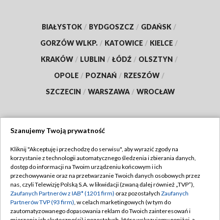
BIAŁYSTOK
/
BYDGOSZCZ
/
GDAŃSK
/
GORZÓW WLKP.
/
KATOWICE
/
KIELCE
/
KRAKÓW
/
LUBLIN
/
ŁÓDŹ
/
OLSZTYN
/
OPOLE
/
POZNAŃ
/
RZESZÓW
/
SZCZECIN
/
WARSZAWA
/
WROCŁAW
Szanujemy Twoją prywatność
Dołącz do nas:
Kliknij "Akceptuję i przechodzę do serwisu", aby wyrazić zgody na
korzystanie z technologii automatycznego śledzenia i zbierania danych,
TVP
dostęp do informacji na Twoim urządzeniu końcowym i ich
Abonament TVP
przechowywanie oraz na przetwarzanie Twoich danych osobowych przez
Regulamin TVP
nas, czyli Telewizję Polską S.A. w likwidacji (zwaną dalej również „TVP”),
Emisja w TVP
Polityka prywatności
Zaufanych Partnerów z IAB* (1201 firm)
oraz pozostałych
Zaufanych
Partnerów TVP (93 firm)
, w celach marketingowych (w tym do
Centrum informacji TVP
Moje zgody
zautomatyzowanego dopasowania reklam do Twoich zainteresowań i
mierzenia ich skuteczności) i pozostałych, które wskazujemy poniżej, a