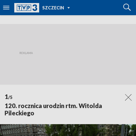
POWRÓT DO
SZCZECIN
TVP REGIONY
1
/5
120. rocznica urodzin rtm. Witolda
Pileckiego