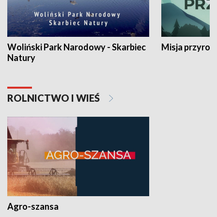
Woliński Park Narodowy - Skarbiec
Misja przyrod
Natury
ROLNICTWO I WIEŚ
Agro-szansa