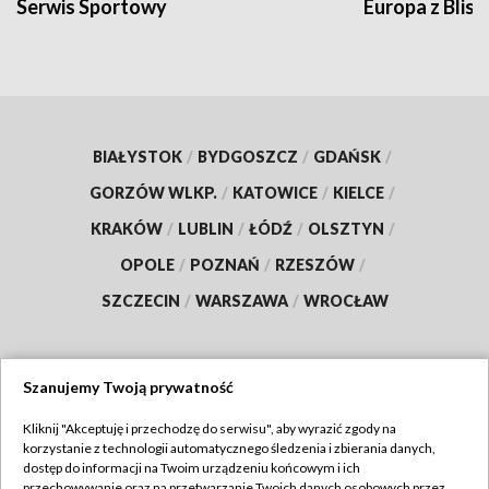
Serwis Sportowy
Europa z Blisk
BIAŁYSTOK
/
BYDGOSZCZ
/
GDAŃSK
/
GORZÓW WLKP.
/
KATOWICE
/
KIELCE
/
KRAKÓW
/
LUBLIN
/
ŁÓDŹ
/
OLSZTYN
/
OPOLE
/
POZNAŃ
/
RZESZÓW
/
SZCZECIN
/
WARSZAWA
/
WROCŁAW
Szanujemy Twoją prywatność
Dołącz do nas:
Kliknij "Akceptuję i przechodzę do serwisu", aby wyrazić zgody na
korzystanie z technologii automatycznego śledzenia i zbierania danych,
TVP
dostęp do informacji na Twoim urządzeniu końcowym i ich
Abonament TVP
przechowywanie oraz na przetwarzanie Twoich danych osobowych przez