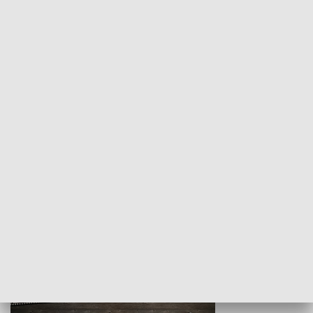
Z indeksem w ręku
Droga po suk
HISTORIA