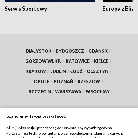
Serwis Sportowy
Europa z Blisk
BIAŁYSTOK
/
BYDGOSZCZ
/
GDAŃSK
/
GORZÓW WLKP.
/
KATOWICE
/
KIELCE
/
KRAKÓW
/
LUBLIN
/
ŁÓDŹ
/
OLSZTYN
/
OPOLE
/
POZNAŃ
/
RZESZÓW
/
SZCZECIN
/
WARSZAWA
/
WROCŁAW
Szanujemy Twoją prywatność
Dołącz do nas:
Kliknij "Akceptuję i przechodzę do serwisu", aby wyrazić zgody na
korzystanie z technologii automatycznego śledzenia i zbierania danych,
TVP