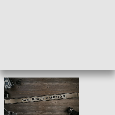
Z indeksem w ręku
Droga po suk
HISTORIA