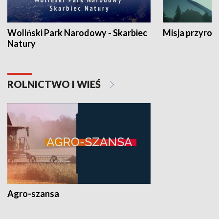
Woliński Park Narodowy - Skarbiec
Misja przyrod
Natury
ROLNICTWO I WIEŚ
Agro-szansa