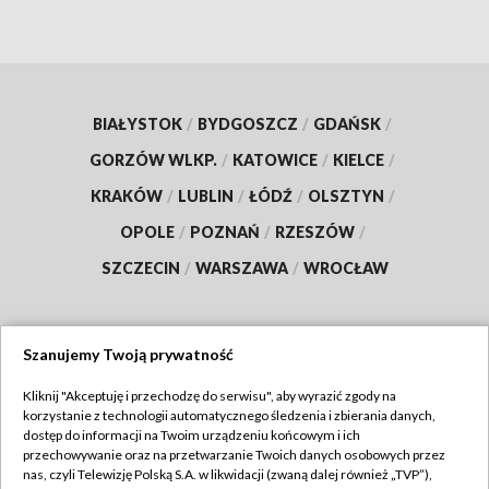
BIAŁYSTOK
/
BYDGOSZCZ
/
GDAŃSK
/
GORZÓW WLKP.
/
KATOWICE
/
KIELCE
/
KRAKÓW
/
LUBLIN
/
ŁÓDŹ
/
OLSZTYN
/
OPOLE
/
POZNAŃ
/
RZESZÓW
/
SZCZECIN
/
WARSZAWA
/
WROCŁAW
Szanujemy Twoją prywatność
Dołącz do nas:
Kliknij "Akceptuję i przechodzę do serwisu", aby wyrazić zgody na
korzystanie z technologii automatycznego śledzenia i zbierania danych,
TVP
dostęp do informacji na Twoim urządzeniu końcowym i ich
Abonament TVP
przechowywanie oraz na przetwarzanie Twoich danych osobowych przez
Regulamin TVP
nas, czyli Telewizję Polską S.A. w likwidacji (zwaną dalej również „TVP”),