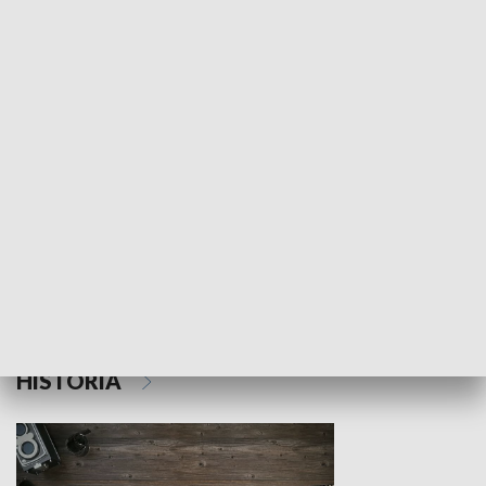
NAUKA I EDUKACJA
Z indeksem w ręku
Droga po suk
HISTORIA