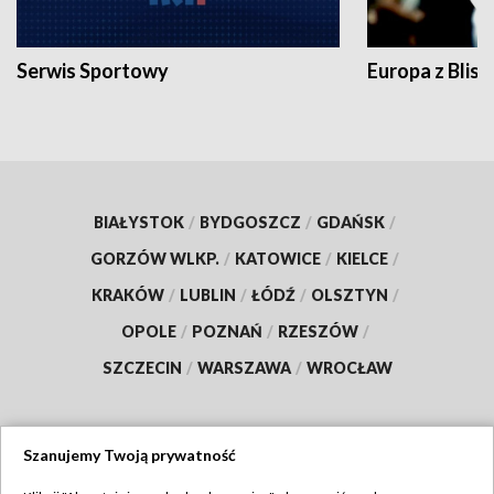
Serwis Sportowy
Europa z Blisk
BIAŁYSTOK
/
BYDGOSZCZ
/
GDAŃSK
/
GORZÓW WLKP.
/
KATOWICE
/
KIELCE
/
KRAKÓW
/
LUBLIN
/
ŁÓDŹ
/
OLSZTYN
/
OPOLE
/
POZNAŃ
/
RZESZÓW
/
SZCZECIN
/
WARSZAWA
/
WROCŁAW
Szanujemy Twoją prywatność
Dołącz do nas: