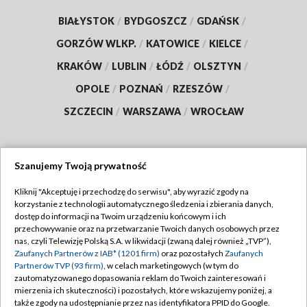
BIAŁYSTOK
/
BYDGOSZCZ
/
GDAŃSK
/
GORZÓW WLKP.
/
KATOWICE
/
KIELCE
/
KRAKÓW
/
LUBLIN
/
ŁÓDŹ
/
OLSZTYN
/
OPOLE
/
POZNAŃ
/
RZESZÓW
/
SZCZECIN
/
WARSZAWA
/
WROCŁAW
Szanujemy Twoją prywatność
Dołącz do nas:
Kliknij "Akceptuję i przechodzę do serwisu", aby wyrazić zgody na
korzystanie z technologii automatycznego śledzenia i zbierania danych,
TVP
dostęp do informacji na Twoim urządzeniu końcowym i ich
Abonament TVP
przechowywanie oraz na przetwarzanie Twoich danych osobowych przez
Regulamin TVP
nas, czyli Telewizję Polską S.A. w likwidacji (zwaną dalej również „TVP”),
Emisja w TVP
Polityka prywatności
Zaufanych Partnerów z IAB* (1201 firm)
oraz pozostałych
Zaufanych
Partnerów TVP (93 firm)
, w celach marketingowych (w tym do
Centrum informacji TVP
Moje zgody
zautomatyzowanego dopasowania reklam do Twoich zainteresowań i
mierzenia ich skuteczności) i pozostałych, które wskazujemy poniżej, a
Naziemna Telewizja Cyfrowa
Pomoc
także zgody na udostępnianie przez nas identyfikatora PPID do Google.