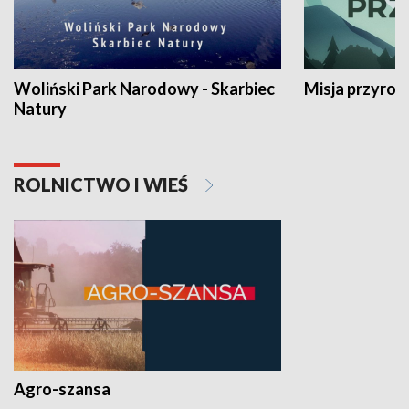
Woliński Park Narodowy - Skarbiec
Misja przyrod
Natury
ROLNICTWO I WIEŚ
Agro-szansa