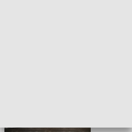
Z indeksem w ręku
Droga po suk
HISTORIA