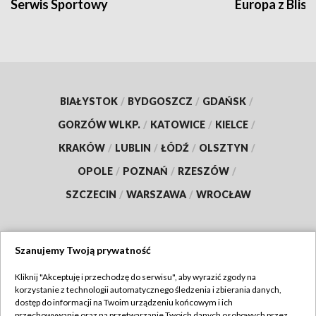
Serwis Sportowy
Europa z Blisk
BIAŁYSTOK
/
BYDGOSZCZ
/
GDAŃSK
/
GORZÓW WLKP.
/
KATOWICE
/
KIELCE
/
KRAKÓW
/
LUBLIN
/
ŁÓDŹ
/
OLSZTYN
/
OPOLE
/
POZNAŃ
/
RZESZÓW
/
SZCZECIN
/
WARSZAWA
/
WROCŁAW
Szanujemy Twoją prywatność
Dołącz do nas:
Kliknij "Akceptuję i przechodzę do serwisu", aby wyrazić zgody na
korzystanie z technologii automatycznego śledzenia i zbierania danych,
TVP
dostęp do informacji na Twoim urządzeniu końcowym i ich
Abonament TVP
przechowywanie oraz na przetwarzanie Twoich danych osobowych przez