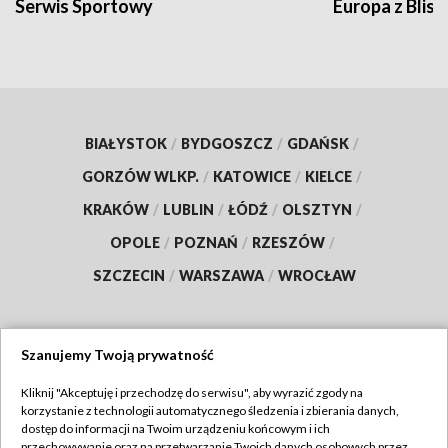
Serwis Sportowy
Europa z Blisk
BIAŁYSTOK
/
BYDGOSZCZ
/
GDAŃSK
/
GORZÓW WLKP.
/
KATOWICE
/
KIELCE
/
KRAKÓW
/
LUBLIN
/
ŁÓDŹ
/
OLSZTYN
/
OPOLE
/
POZNAŃ
/
RZESZÓW
/
SZCZECIN
/
WARSZAWA
/
WROCŁAW
Szanujemy Twoją prywatność
Dołącz do nas:
Kliknij "Akceptuję i przechodzę do serwisu", aby wyrazić zgody na
korzystanie z technologii automatycznego śledzenia i zbierania danych,
TVP
dostęp do informacji na Twoim urządzeniu końcowym i ich
Abonament TVP
przechowywanie oraz na przetwarzanie Twoich danych osobowych przez