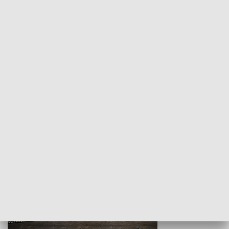
Z indeksem w ręku
Droga po suk
HISTORIA