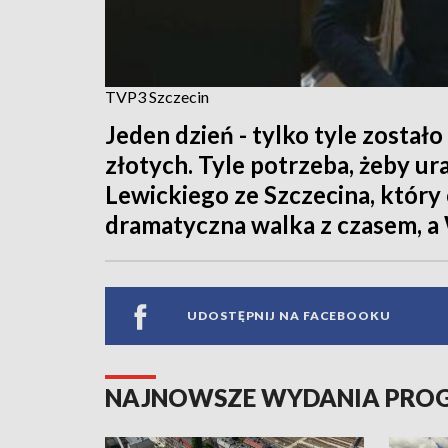
TVP3 Szczecin
Jeden dzień - tylko tyle został
złotych. Tyle potrzeba, żeby u
Lewickiego ze Szczecina, który
dramatyczna walka z czasem, a 
UDOSTĘPNIJ NA FACEBOOKU
NAJNOWSZE WYDANIA PR