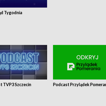
ąd Tygodnia
t TVP3 Szczecin
Podcast Przylądek Pomera