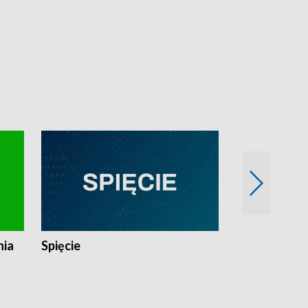
nia
Spięcie
Niedziałkow