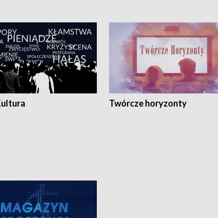
Kultura
Twórcze horyzonty