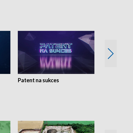
Patent na sukces
Rolnictwo w 