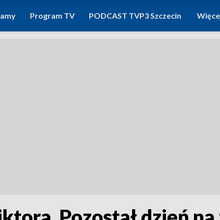
ramy
Program TV
PODCAST TVP3 Szczecin
Więce
ktora. Pozostał dzień na