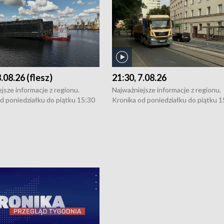
8.08.26 (flesz)
21:30, 7.08.26
jsze informacje z regionu.
Najważniejsze informacje z regionu.
d poniedziałku do piątku 15:30
Kronika od poniedziałku do piątku 1
16:30 (+ rozmowa), 18:30, 21:30.
(flesz), 16:30 (+ rozmowa), 18:30, 21
y i święta 15:30 i 16:30
W weekendy i święta 15:30 i 16:30
8:30 i 21:30. Dziennikarze czekają
(flesz), 18:30 i 21:30. Dziennikarze c
a zgłoszenia: Szczecin - tel. 91-
na Państwa zgłoszenia: Szczecin - te
0, Koszalin - tel. 94-34-50-054,
4 8-10-400, Koszalin - tel. 94-34-50
ronika@tvp.pl.
e-mail: kronika@tvp.pl.