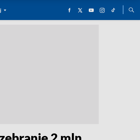
j
 zebranie 2 mln