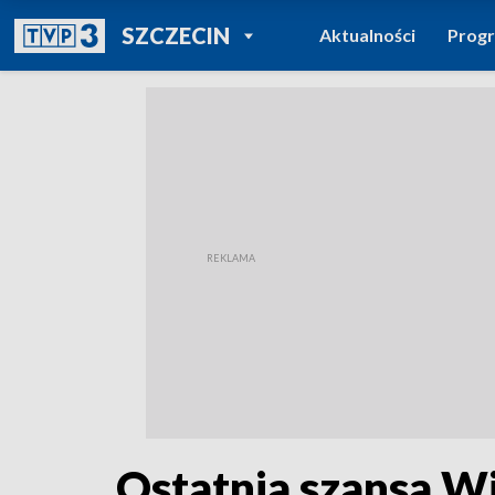
POWRÓT DO
SZCZECIN
Aktualności
Prog
TVP REGIONY
Ostatnia szansa Wi