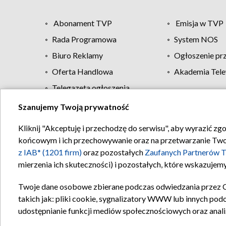
Abonament TVP
Emisja w TVP
Rada Programowa
System NOS
Biuro Reklamy
Ogłoszenie pr
Oferta Handlowa
Akademia Tele
Telegazeta ogłoszenia
Szanujemy Twoją prywatność
Regulamin TVP
Kliknij "Akceptuję i przechodzę do serwisu", aby wyrazić zg
końcowym i ich przechowywanie oraz na przetwarzanie Twoich
z IAB* (1201 firm)
oraz pozostałych
Zaufanych Partnerów T
mierzenia ich skuteczności) i pozostałych, które wskazujemy
Twoje dane osobowe zbierane podczas odwiedzania przez 
takich jak: pliki cookie, sygnalizatory WWW lub innych pod
udostępnianie funkcji mediów społecznościowych oraz anali