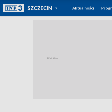
POWRÓT DO
SZCZECIN
Aktualności
Prog
TVP REGIONY