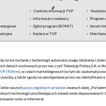
Centrum informacji TVP
Naziemna
Informacje o nadawcy
Program d
zetargowe
Zgłoś program (ROPAT)
Serwis fo
wizyjna
Kariera w TVP
Merchandi
Polityka prywatności
Moje zgody
Pomoc
Biuro re
ody na korzystanie z technologii automatycznego śledzenia i zbie
 danych osobowych przez nas, czyli Telewizję Polską S.A. w likw
VP (93 firm)
, w celach marketingowych (w tym do zautomatyzow
 poniżej, a także zgody na udostępnianie przez nas identyfikator
Ciebie naszych
poszczególnych serwisów
zwanych dalej „Portalem
obnych technologii umożliwiających świadczenie dopasowanych i be
zowanie ruchu w Internecie.