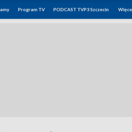
ramy
Program TV
PODCAST TVP3 Szczecin
Więce