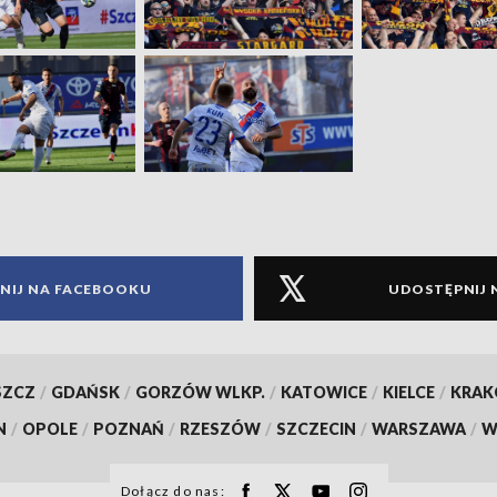
NIJ NA FACEBOOKU
UDOSTĘPNIJ 
SZCZ
/
GDAŃSK
/
GORZÓW WLKP.
/
KATOWICE
/
KIELCE
/
KRA
N
/
OPOLE
/
POZNAŃ
/
RZESZÓW
/
SZCZECIN
/
WARSZAWA
/
W
Dołącz do nas: