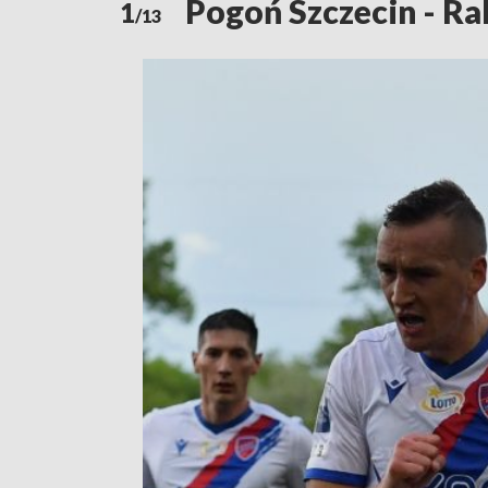
Pogoń Szczecin - R
1
/13