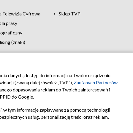
 Telewizja Cyfrowa
Sklep TVP
la prasy
tograficzny
sing (znaki)
klamy
Kontakt
rania danych, dostęp do informacji na Twoim urządzeniu
idacji (zwaną dalej również „TVP”),
Zaufanych Partnerów
anego dopasowania reklam do Twoich zainteresowań i
a PPID do Google.
”, w tym informacje zapisywane za pomocą technologii
zpiecznych usług, personalizację treści oraz reklam,