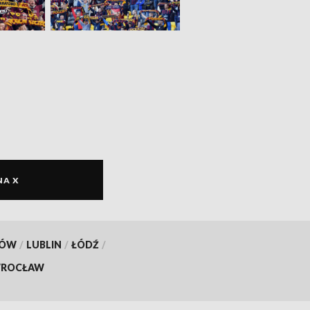
NA X
KÓW
/
LUBLIN
/
ŁÓDŹ
/
ROCŁAW