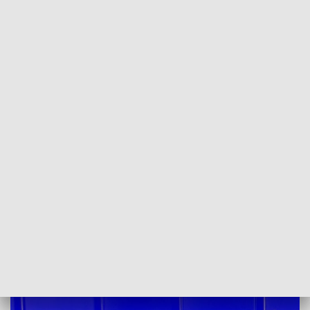
POWRÓT DO
SZCZECIN
TVP REGIONY
Uczniowie nie mają się czego obawiać.
Rozmowa z kurator Magdaleną
Zarębską-Kuleszą [WIDEO]
2021-05-17
kb