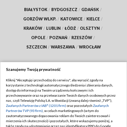
BIAŁYSTOK
/
BYDGOSZCZ
/
GDAŃSK
/
GORZÓW WLKP.
/
KATOWICE
/
KIELCE
/
KRAKÓW
/
LUBLIN
/
ŁÓDŹ
/
OLSZTYN
/
OPOLE
/
POZNAŃ
/
RZESZÓW
/
SZCZECIN
/
WARSZAWA
/
WROCŁAW
Szanujemy Twoją prywatność
Dołącz do nas:
Kliknij "Akceptuję i przechodzę do serwisu", aby wyrazić zgody na
korzystanie z technologii automatycznego śledzenia i zbierania danych,
TVP
dostęp do informacji na Twoim urządzeniu końcowym i ich
Abonament TVP
przechowywanie oraz na przetwarzanie Twoich danych osobowych przez
Regulamin TVP
nas, czyli Telewizję Polską S.A. w likwidacji (zwaną dalej również „TVP”),
Emisja w TVP
Polityka prywatności
Zaufanych Partnerów z IAB* (1201 firm)
oraz pozostałych
Zaufanych
Partnerów TVP (93 firm)
, w celach marketingowych (w tym do
Centrum informacji TVP
Moje zgody
zautomatyzowanego dopasowania reklam do Twoich zainteresowań i
mierzenia ich skuteczności) i pozostałych, które wskazujemy poniżej, a
Naziemna Telewizja Cyfrowa
Pomoc
także zgody na udostępnianie przez nas identyfikatora PPID do Google.