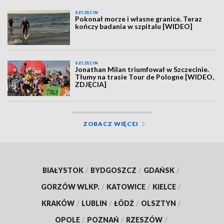
SZCZECIN
Pokonał morze i własne granice. Teraz
kończy badania w szpitalu [WIDEO]
SZCZECIN
Jonathan Milan triumfował w Szczecinie.
Tłumy na trasie Tour de Pologne [WIDEO,
ZDJĘCIA]
ZOBACZ WIĘCEJ
BIAŁYSTOK
/
BYDGOSZCZ
/
GDAŃSK
/
GORZÓW WLKP.
/
KATOWICE
/
KIELCE
/
KRAKÓW
/
LUBLIN
/
ŁÓDŹ
/
OLSZTYN
/
OPOLE
/
POZNAŃ
/
RZESZÓW
/