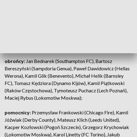
zawodników. Kadra reprezentacji Polski na mistrzostwa
Europy:
bramkarze:
Łukasz Fabiański (West Ham United), Łukasz
Skorupski (FC Bologna), Wojciech Szczęsny (Juventus
Turyn), Radosław Majecki (AS Monaco) - tylko udział w
przygotowaniach
obrońcy:
Jan Bednarek (Southampton FC), Bartosz
Bereszyński (Sampdoria Genua), Paweł Dawidowicz (Hellas
Werona), Kamil Glik (Benevento), Michał Helik (Barnsley
FC), Tomasz Kędziora (Dynamo Kijów), Kamil Piątkowski
(Raków Częstochowa), Tymoteusz Puchacz (Lech Poznań),
Maciej Rybus (Lokomotiw Moskwa);
pomocnicy:
Przemysław Frankowski (Chicago Fire), Kamil
Jóźwiak (Derby County), Mateusz Klich (Leeds United),
Kacper Kozłowski (Pogoń Szczecin), Grzegorz Krychowiak
(Lokomotiw Moskwa), Karol Linetty (FC Torino), Jakub