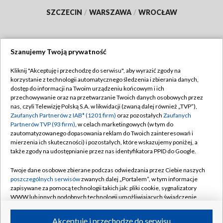
SZCZECIN
/
WARSZAWA
/
WROCŁAW
Szanujemy Twoją prywatność
Dołącz do nas:
Kliknij "Akceptuję i przechodzę do serwisu", aby wyrazić zgody na
korzystanie z technologii automatycznego śledzenia i zbierania danych,
TVP
dostęp do informacji na Twoim urządzeniu końcowym i ich
Abonament TVP
przechowywanie oraz na przetwarzanie Twoich danych osobowych przez
Regulamin TVP
nas, czyli Telewizję Polską S.A. w likwidacji (zwaną dalej również „TVP”),
Emisja w TVP
Polityka prywatności
Zaufanych Partnerów z IAB* (1201 firm)
oraz pozostałych
Zaufanych
Partnerów TVP (93 firm)
, w celach marketingowych (w tym do
Centrum informacji TVP
Moje zgody
zautomatyzowanego dopasowania reklam do Twoich zainteresowań i
mierzenia ich skuteczności) i pozostałych, które wskazujemy poniżej, a
Naziemna Telewizja Cyfrowa
Pomoc
także zgody na udostępnianie przez nas identyfikatora PPID do Google.
Sklep TVP
Biuro reklamy
Twoje dane osobowe zbierane podczas odwiedzania przez Ciebie naszych
Rada Programowa
Kontakt
poszczególnych serwisów
zwanych dalej „Portalem”, w tym informacje
zapisywane za pomocą technologii takich jak: pliki cookie, sygnalizatory
System NOS
WWW lub innych podobnych technologii umożliwiających świadczenie
dopasowanych i bezpiecznych usług, personalizację treści oraz reklam,
Informacje o nadawcy
Kanały
udostępnianie funkcji mediów społecznościowych oraz analizowanie
Akceptuję i przechodzę do serwisu