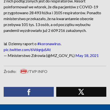
z nich podłączonych jest do respiratorów. Resort
poinformował we wtorek, że dla pacjentów z COVID-19
przygotowano 28 493 łóżka i 3105 respiratorów. Ponadto
ministerstwo przekazało, że na kwarantannie obecnie
przebywa 101 tys. 13 osób, a od początku wybuchu
pandemii wyzdrowiało już 2 609 216 zakażonych.
📊 Dzienny raport o
#koronawirus
.
pic.twitter.com/6VdqnjuSAt
— Ministerstwo Zdrowia (@MZ_GOV_PL)
May 18, 2021
Źródło:
/TVP INFO