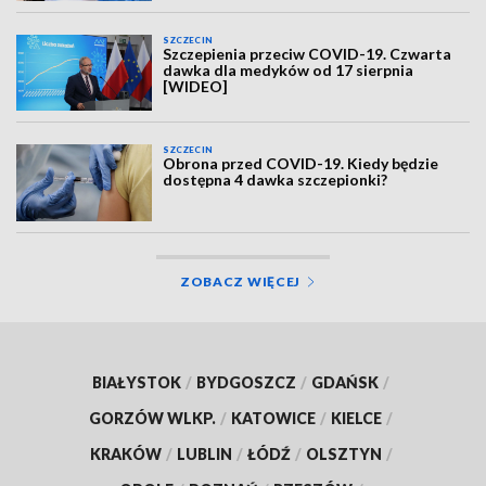
SZCZECIN
Szczepienia przeciw COVID-19. Czwarta
dawka dla medyków od 17 sierpnia
[WIDEO]
SZCZECIN
Obrona przed COVID-19. Kiedy będzie
dostępna 4 dawka szczepionki?
ZOBACZ WIĘCEJ
BIAŁYSTOK
/
BYDGOSZCZ
/
GDAŃSK
/
GORZÓW WLKP.
/
KATOWICE
/
KIELCE
/
KRAKÓW
/
LUBLIN
/
ŁÓDŹ
/
OLSZTYN
/