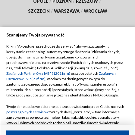
OPOLE
/
POZNAŃ
/
RZESZÓW
/
SZCZECIN
/
WARSZAWA
/
WROCŁAW
Szanujemy Twoją prywatność
Dołącz do nas:
Kliknij "Akceptuję i przechodzę do serwisu", aby wyrazić zgody na
korzystanie z technologii automatycznego śledzenia i zbierania danych,
TVP
dostęp do informacji na Twoim urządzeniu końcowym i ich
Abonament TVP
przechowywanie oraz na przetwarzanie Twoich danych osobowych przez
Regulamin TVP
nas, czyli Telewizję Polską S.A. w likwidacji (zwaną dalej również „TVP”),
Emisja w TVP
Polityka prywatności
Zaufanych Partnerów z IAB* (1201 firm)
oraz pozostałych
Zaufanych
Partnerów TVP (93 firm)
, w celach marketingowych (w tym do
Centrum informacji TVP
Moje zgody
zautomatyzowanego dopasowania reklam do Twoich zainteresowań i
mierzenia ich skuteczności) i pozostałych, które wskazujemy poniżej, a
Naziemna Telewizja Cyfrowa
Pomoc
także zgody na udostępnianie przez nas identyfikatora PPID do Google.
Sklep TVP
Biuro reklamy
Twoje dane osobowe zbierane podczas odwiedzania przez Ciebie naszych
Rada Programowa
Kontakt
poszczególnych serwisów
zwanych dalej „Portalem”, w tym informacje
zapisywane za pomocą technologii takich jak: pliki cookie, sygnalizatory
System NOS
WWW lub innych podobnych technologii umożliwiających świadczenie
dopasowanych i bezpiecznych usług, personalizację treści oraz reklam,
Informacje o nadawcy
Kanały
udostępnianie funkcji mediów społecznościowych oraz analizowanie