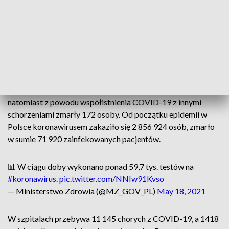
łódzkiego (159), dolnośląskiego (149), małopolskiego (134),
lubelskiego (127), zachodniopomorskiego (125),
wielkopolskiego (116), kujawsko-pomorskiego (99),
pomorskiego (94), warmińsko-mazurskiego (69),
podlaskiego (48), świętokrzyskiego (48), opolskiego (41),
podkarpackiego (31), lubuskiego (29). 17 zakażeń to dane
bez wskazania adresu, które zostaną uzupełnione przez
inspekcję sanitarną. Z powodu COVID-19 zmarły 73 osoby,
natomiast z powodu współistnienia COVID-19 z innymi
schorzeniami zmarły 172 osoby. Od początku epidemii w
Polsce koronawirusem zakaziło się 2 856 924 osób, zmarło
w sumie 71 920 zainfekowanych pacjentów.
📊 W ciągu doby wykonano ponad 59,7 tys. testów na
#koronawirus
.
pic.twitter.com/NNIw91Kvso
— Ministerstwo Zdrowia (@MZ_GOV_PL)
May 18, 2021
W szpitalach przebywa 11 145 chorych z COVID-19, a 1418