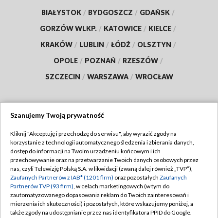
BIAŁYSTOK
/
BYDGOSZCZ
/
GDAŃSK
/
GORZÓW WLKP.
/
KATOWICE
/
KIELCE
/
KRAKÓW
/
LUBLIN
/
ŁÓDŹ
/
OLSZTYN
/
OPOLE
/
POZNAŃ
/
RZESZÓW
/
SZCZECIN
/
WARSZAWA
/
WROCŁAW
Szanujemy Twoją prywatność
Dołącz do nas:
Kliknij "Akceptuję i przechodzę do serwisu", aby wyrazić zgody na
korzystanie z technologii automatycznego śledzenia i zbierania danych,
TVP
dostęp do informacji na Twoim urządzeniu końcowym i ich
Abonament TVP
przechowywanie oraz na przetwarzanie Twoich danych osobowych przez
Regulamin TVP
nas, czyli Telewizję Polską S.A. w likwidacji (zwaną dalej również „TVP”),
Emisja w TVP
Polityka prywatności
Zaufanych Partnerów z IAB* (1201 firm)
oraz pozostałych
Zaufanych
Partnerów TVP (93 firm)
, w celach marketingowych (w tym do
Centrum informacji TVP
Moje zgody
zautomatyzowanego dopasowania reklam do Twoich zainteresowań i
mierzenia ich skuteczności) i pozostałych, które wskazujemy poniżej, a
Naziemna Telewizja Cyfrowa
Pomoc
także zgody na udostępnianie przez nas identyfikatora PPID do Google.