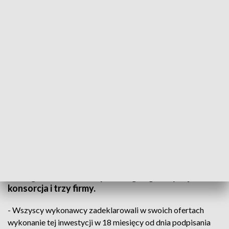
TVP3 Szczecin
Coraz bliżej budowy nowego wiaduktu w
Koszalinie, a więc końca problemów
komunikacyjnych w mieście. W ratuszu otwarto
oferty w przetargu na rozbiórkę starego i budowę
nowego wiaduktu. Do przetargu zgłosiły się dwa
konsorcja i trzy firmy.
- Wszyscy wykonawcy zadeklarowali w swoich ofertach
wykonanie tej inwestycji w 18 miesięcy od dnia podpisania