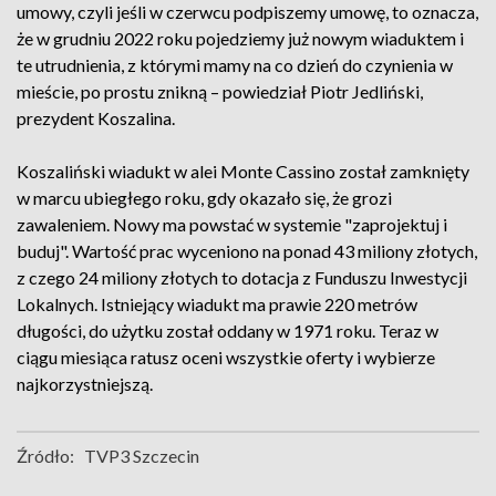
umowy, czyli jeśli w czerwcu podpiszemy umowę, to oznacza,
że w grudniu 2022 roku pojedziemy już nowym wiaduktem i
te utrudnienia, z którymi mamy na co dzień do czynienia w
mieście, po prostu znikną – powiedział Piotr Jedliński,
prezydent Koszalina.
Koszaliński wiadukt w alei Monte Cassino został zamknięty
w marcu ubiegłego roku, gdy okazało się, że grozi
zawaleniem. Nowy ma powstać w systemie "zaprojektuj i
buduj". Wartość prac wyceniono na ponad 43 miliony złotych,
z czego 24 miliony złotych to dotacja z Funduszu Inwestycji
Lokalnych. Istniejący wiadukt ma prawie 220 metrów
długości, do użytku został oddany w 1971 roku. Teraz w
ciągu miesiąca ratusz oceni wszystkie oferty i wybierze
najkorzystniejszą.
Źródło:
TVP3 Szczecin