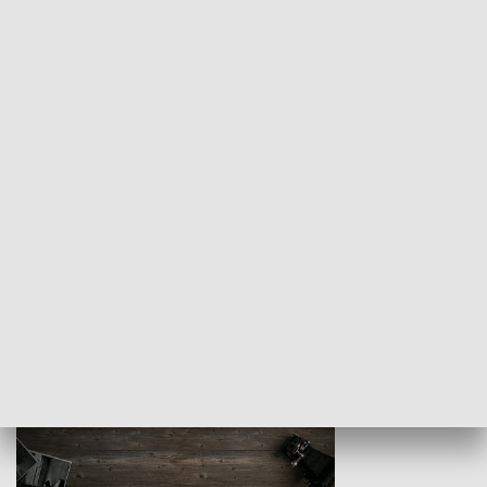
Z indeksem w ręku
HISTORIA