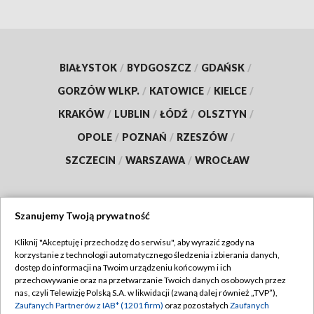
BIAŁYSTOK
/
BYDGOSZCZ
/
GDAŃSK
/
GORZÓW WLKP.
/
KATOWICE
/
KIELCE
/
KRAKÓW
/
LUBLIN
/
ŁÓDŹ
/
OLSZTYN
/
OPOLE
/
POZNAŃ
/
RZESZÓW
/
SZCZECIN
/
WARSZAWA
/
WROCŁAW
Szanujemy Twoją prywatność
Dołącz do nas:
Kliknij "Akceptuję i przechodzę do serwisu", aby wyrazić zgody na
korzystanie z technologii automatycznego śledzenia i zbierania danych,
TVP
dostęp do informacji na Twoim urządzeniu końcowym i ich
Abonament TVP
przechowywanie oraz na przetwarzanie Twoich danych osobowych przez
Regulamin TVP
nas, czyli Telewizję Polską S.A. w likwidacji (zwaną dalej również „TVP”),
Emisja w TVP
Polityka prywatności
Zaufanych Partnerów z IAB* (1201 firm)
oraz pozostałych
Zaufanych