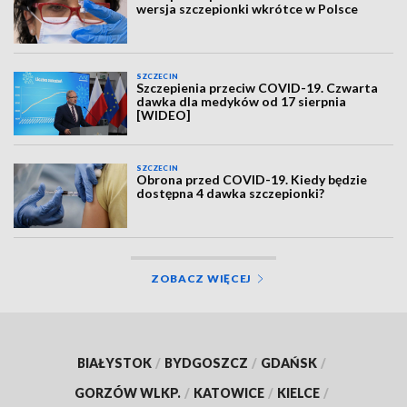
wersja szczepionki wkrótce w Polsce
SZCZECIN
Szczepienia przeciw COVID-19. Czwarta
dawka dla medyków od 17 sierpnia
[WIDEO]
SZCZECIN
Obrona przed COVID-19. Kiedy będzie
dostępna 4 dawka szczepionki?
ZOBACZ WIĘCEJ
BIAŁYSTOK
/
BYDGOSZCZ
/
GDAŃSK
/
GORZÓW WLKP.
/
KATOWICE
/
KIELCE
/