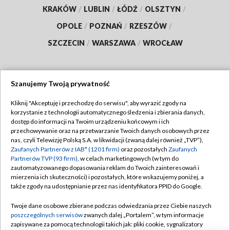
KRAKÓW
/
LUBLIN
/
ŁÓDŹ
/
OLSZTYN
/
OPOLE
/
POZNAŃ
/
RZESZÓW
/
SZCZECIN
/
WARSZAWA
/
WROCŁAW
Szanujemy Twoją prywatność
Dołącz do nas:
Kliknij "Akceptuję i przechodzę do serwisu", aby wyrazić zgody na
korzystanie z technologii automatycznego śledzenia i zbierania danych,
TVP
dostęp do informacji na Twoim urządzeniu końcowym i ich
Abonament TVP
przechowywanie oraz na przetwarzanie Twoich danych osobowych przez
Regulamin TVP
nas, czyli Telewizję Polską S.A. w likwidacji (zwaną dalej również „TVP”),
Emisja w TVP
Polityka prywatności
Zaufanych Partnerów z IAB* (1201 firm)
oraz pozostałych
Zaufanych
Partnerów TVP (93 firm)
, w celach marketingowych (w tym do
Centrum informacji TVP
Moje zgody
zautomatyzowanego dopasowania reklam do Twoich zainteresowań i
mierzenia ich skuteczności) i pozostałych, które wskazujemy poniżej, a
Naziemna Telewizja Cyfrowa
Pomoc
także zgody na udostępnianie przez nas identyfikatora PPID do Google.
Sklep TVP
Biuro reklamy
Twoje dane osobowe zbierane podczas odwiedzania przez Ciebie naszych
Rada Programowa
Kontakt
poszczególnych serwisów
zwanych dalej „Portalem”, w tym informacje
zapisywane za pomocą technologii takich jak: pliki cookie, sygnalizatory
System NOS