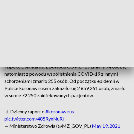
Nowe potwierdzone przypadki zakażeń koronawirusem
dotyczą województw: śląskiego (317), wielkopolskiego
(281), mazowieckiego (274), dolnośląskiego (224), łódzkiego
(196), małopolskiego (182), zachodniopomorskiego (137),
lubelskiego (136), pomorskiego (113), kujawsko-
pomorskiego (104), podlaskiego (86), opolskiego (77),
warmińsko-mazurskiego (70), świętokrzyskiego (54),
podkarpackiego (41), lubuskiego (38). 14 zakażeń to dane
bez wskazania adresu, które zostaną uzupełnione przez
inspekcję sanitarną. Z powodu COVID-19 zmarły 74 osoby,
natomiast z powodu współistnienia COVID-19 z innymi
schorzeniami zmarło 255 osób. Od początku epidemii w
Polsce koronawirusem zakaziło się 2 859 261 osób, zmarło
w sumie 72 250 zainfekowanych pacjentów.
📊 Dzienny raport o
#koronawirus
.
pic.twitter.com/485RynNuRi
— Ministerstwo Zdrowia (@MZ_GOV_PL)
May 19, 2021