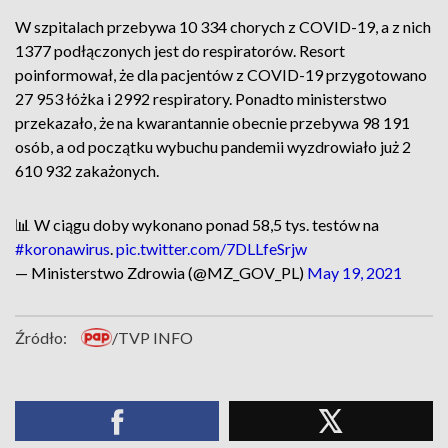
W szpitalach przebywa 10 334 chorych z COVID-19, a z nich
1377 podłączonych jest do respiratorów. Resort
poinformował, że dla pacjentów z COVID-19 przygotowano
27 953 łóżka i 2992 respiratory. Ponadto ministerstwo
przekazało, że na kwarantannie obecnie przebywa 98 191
osób, a od początku wybuchu pandemii wyzdrowiało już 2
610 932 zakażonych.
📊 W ciągu doby wykonano ponad 58,5 tys. testów na
#koronawirus
.
pic.twitter.com/7DLLfeSrjw
— Ministerstwo Zdrowia (@MZ_GOV_PL)
May 19, 2021
Źródło:
/TVP INFO