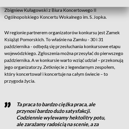
Boga - wszyscy mogą spróbować swoich sił – przekazał
Zbigniew Kułagowski z Biura Koncertowego II
Ogólnopolskiego Koncertu Wokalnego im. S. Jopka.
W regionie partnerem organizatorów konkursu jest Zamek
Książąt Pomorskich. To właśnie na Zamku - 30 i 31
października - odbędą się przesłuchania konkursowe etapu
wojewódzkiego. Zgłoszenia można przesyłać do pierwszego
października. A w konkursie warto wziąć udział – przekonują
jego organizatorzy. Zetknięcie z legendarnym zespołem,
który koncertował i koncertuje na całym świecie – to
przygoda życia.
Ta praca to bardzo ciężka praca, ale
przynosi bardzo dużo satysfakcji.
Codziennie wylewamy hektolitry potu,
ale zarażamy radością na scenie, a za