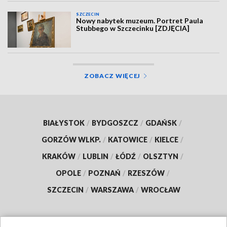
SZCZECIN
Nowy nabytek muzeum. Portret Paula
Stubbego w Szczecinku [ZDJĘCIA]
ZOBACZ WIĘCEJ
BIAŁYSTOK
/
BYDGOSZCZ
/
GDAŃSK
/
GORZÓW WLKP.
/
KATOWICE
/
KIELCE
/
KRAKÓW
/
LUBLIN
/
ŁÓDŹ
/
OLSZTYN
/
OPOLE
/
POZNAŃ
/
RZESZÓW
/
SZCZECIN
/
WARSZAWA
/
WROCŁAW