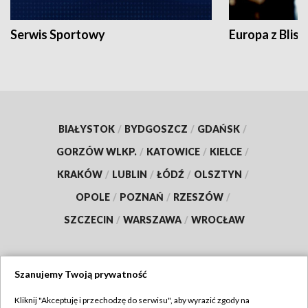
Serwis Sportowy
Europa z Blisk
BIAŁYSTOK
/
BYDGOSZCZ
/
GDAŃSK
/
GORZÓW WLKP.
/
KATOWICE
/
KIELCE
/
KRAKÓW
/
LUBLIN
/
ŁÓDŹ
/
OLSZTYN
/
OPOLE
/
POZNAŃ
/
RZESZÓW
/
SZCZECIN
/
WARSZAWA
/
WROCŁAW
Szanujemy Twoją prywatność
Dołącz do nas:
Kliknij "Akceptuję i przechodzę do serwisu", aby wyrazić zgody na