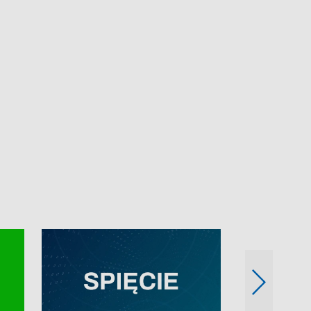
e-mail: kronika@tvp.pl.
e-mail: kronika@t