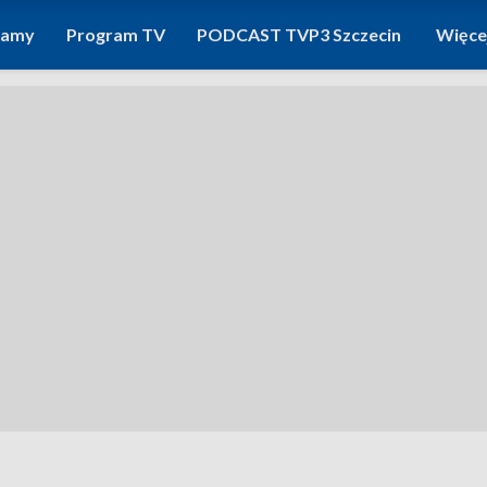
ramy
Program TV
PODCAST TVP3 Szczecin
Więce