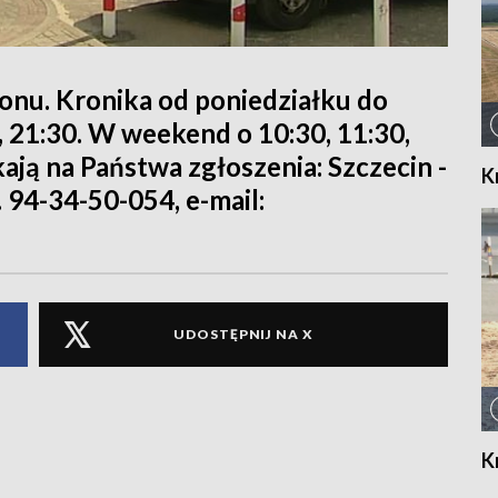
ionu. Kronika od poniedziałku do
0, 21:30. W weekend o 10:30, 11:30,
kają na Państwa zgłoszenia: Szczecin -
K
. 94-34-50-054, e-mail:
UDOSTĘPNIJ NA X
K