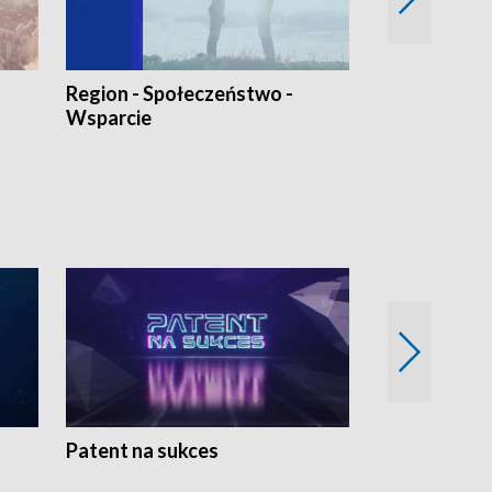
Region - Społeczeństwo -
Bez Barier
Wsparcie
Patent na sukces
Rolnictwo w 