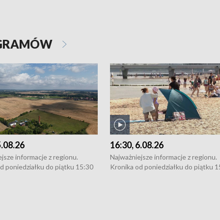
OGRAMÓW
5.08.26
16:30, 6.08.26
jsze informacje z regionu.
Najważniejsze informacje z regionu.
d poniedziałku do piątku 15:30
Kronika od poniedziałku do piątku 1
16:30 (+ rozmowa), 18:30, 21:30.
(flesz), 16:30 (+ rozmowa), 18:30, 21
y i święta 15:30 i 16:30
W weekendy i święta 15:30 i 16:30
8:30 i 21:30. Dziennikarze czekają
(flesz), 18:30 i 21:30. Dziennikarze c
a zgłoszenia: Szczecin - tel. 91-
na Państwa zgłoszenia: Szczecin - te
0, Koszalin - tel. 94-34-50-054,
4 8-10-400, Koszalin - tel. 94-34-50