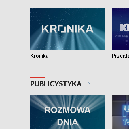
e-mail: kronika@tvp.pl.
e-mail: k
Kronika
Przegl
PUBLICYSTYKA