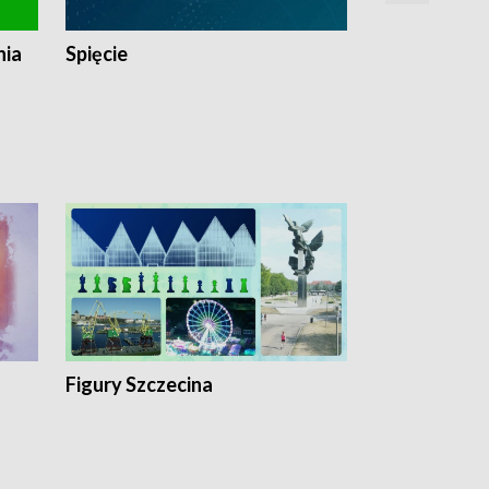
nia
Spięcie
Niedziałkow
Figury Szczecina