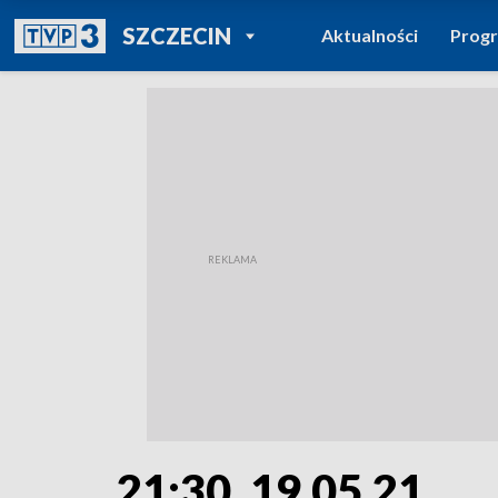
POWRÓT DO
SZCZECIN
Aktualności
Prog
TVP REGIONY
21:30, 19.05.21