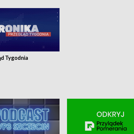
ronika@tvp.pl.
e-mail: kronika@tvp.pl.
ąd Tygodnia