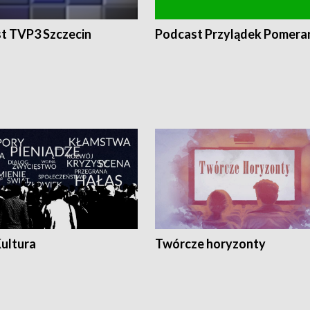
t TVP3 Szczecin
Podcast Przylądek Pomera
Kultura
Twórcze horyzonty