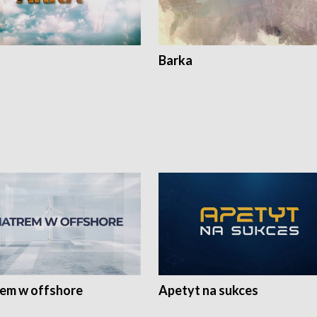
Barka
rem w offshore
Apetyt na sukces