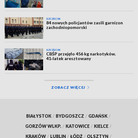
SZCZECIN
84 nowych policjantów zasili garnizon
zachodniopomorski
SZCZECIN
CBŚP przejęło 456 kg narkotyków.
41‑latek aresztowany
ZOBACZ WIĘCEJ
BIAŁYSTOK
/
BYDGOSZCZ
/
GDAŃSK
/
GORZÓW WLKP.
/
KATOWICE
/
KIELCE
/
KRAKÓW
/
LUBLIN
/
ŁÓDŹ
/
OLSZTYN
/