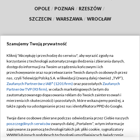
OPOLE
/
POZNAŃ
/
RZESZÓW
/
SZCZECIN
/
WARSZAWA
/
WROCŁAW
Szanujemy Twoją prywatność
Dołącz do nas:
Kliknij "Akceptuję i przechodzę do serwisu", aby wyrazić zgody na
korzystanie z technologii automatycznego śledzenia i zbierania danych,
TVP
dostęp do informacji na Twoim urządzeniu końcowym i ich
Abonament TVP
przechowywanie oraz na przetwarzanie Twoich danych osobowych przez
Regulamin TVP
nas, czyli Telewizję Polską S.A. w likwidacji (zwaną dalej również „TVP”),
Emisja w TVP
Polityka prywatności
Zaufanych Partnerów z IAB* (1201 firm)
oraz pozostałych
Zaufanych
Partnerów TVP (93 firm)
, w celach marketingowych (w tym do
Centrum informacji TVP
Moje zgody
zautomatyzowanego dopasowania reklam do Twoich zainteresowań i
mierzenia ich skuteczności) i pozostałych, które wskazujemy poniżej, a
Naziemna Telewizja Cyfrowa
Pomoc
także zgody na udostępnianie przez nas identyfikatora PPID do Google.
Sklep TVP
Biuro reklamy
Twoje dane osobowe zbierane podczas odwiedzania przez Ciebie naszych
Rada Programowa
Kontakt
poszczególnych serwisów
zwanych dalej „Portalem”, w tym informacje
zapisywane za pomocą technologii takich jak: pliki cookie, sygnalizatory
System NOS
WWW lub innych podobnych technologii umożliwiających świadczenie