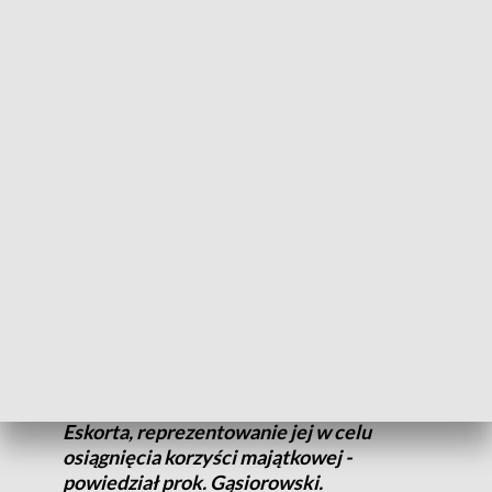
roszczeń wierzycielom można trafić do więzienia na 5 lat.
Ponadto Mirosław N. oskarżony jest także o przekroczenie
swoich uprawnień jako komornik w celu uzyskania korzyści
majątkowej. Za popełnienie tego czynu z art. 231 par.1 w
związku z art. 231 par.2 grozi kara do 10 lat pozbawienia
wolności.
Według ustaleń w zakończonym śledztwie, do przestępstwa
miało dojść w okresie od stycznia 2011 r. do marca 2018 r.
- Mirosław N., będąc komornikiem
sądowym nie posiadał wymaganej zgody
prezesa Sądu Apelacyjnego w Szczecinie
na zajmowanie się sprawami spółki
Eskorta, reprezentowanie jej w celu
osiągnięcia korzyści majątkowej -
powiedział prok. Gąsiorowski.