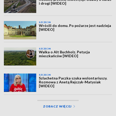
i drogi [WIDEO]
SZCZECIN
Wrócili do domu. Po pożarze jest nadzieja
[WIDEO]
SZCZECIN
Walka o Alt Buchholz. Petycja
mieszkańców [WIDEO]
SZCZECIN
Szlachetna Paczka szuka wolontariuszy.
Rozmowa z Anetą Rejczyk-Matysiak
[WIDEO]
ZOBACZ WIĘCEJ