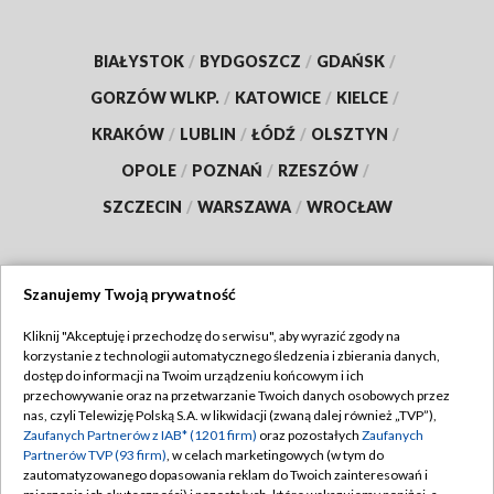
BIAŁYSTOK
/
BYDGOSZCZ
/
GDAŃSK
/
GORZÓW WLKP.
/
KATOWICE
/
KIELCE
/
KRAKÓW
/
LUBLIN
/
ŁÓDŹ
/
OLSZTYN
/
OPOLE
/
POZNAŃ
/
RZESZÓW
/
SZCZECIN
/
WARSZAWA
/
WROCŁAW
Szanujemy Twoją prywatność
Dołącz do nas:
Kliknij "Akceptuję i przechodzę do serwisu", aby wyrazić zgody na
korzystanie z technologii automatycznego śledzenia i zbierania danych,
TVP
dostęp do informacji na Twoim urządzeniu końcowym i ich
Abonament TVP
przechowywanie oraz na przetwarzanie Twoich danych osobowych przez
Regulamin TVP
nas, czyli Telewizję Polską S.A. w likwidacji (zwaną dalej również „TVP”),
Emisja w TVP
Polityka prywatności
Zaufanych Partnerów z IAB* (1201 firm)
oraz pozostałych
Zaufanych
Partnerów TVP (93 firm)
, w celach marketingowych (w tym do
Centrum informacji TVP
Moje zgody
zautomatyzowanego dopasowania reklam do Twoich zainteresowań i