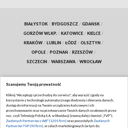
BIAŁYSTOK
/
BYDGOSZCZ
/
GDAŃSK
/
GORZÓW WLKP.
/
KATOWICE
/
KIELCE
/
KRAKÓW
/
LUBLIN
/
ŁÓDŹ
/
OLSZTYN
/
OPOLE
/
POZNAŃ
/
RZESZÓW
/
SZCZECIN
/
WARSZAWA
/
WROCŁAW
Szanujemy Twoją prywatność
Dołącz do nas:
Kliknij "Akceptuję i przechodzę do serwisu", aby wyrazić zgody na
korzystanie z technologii automatycznego śledzenia i zbierania danych,
TVP
dostęp do informacji na Twoim urządzeniu końcowym i ich
Abonament TVP
przechowywanie oraz na przetwarzanie Twoich danych osobowych przez
Regulamin TVP
nas, czyli Telewizję Polską S.A. w likwidacji (zwaną dalej również „TVP”),
Emisja w TVP
Polityka prywatności
Zaufanych Partnerów z IAB* (1201 firm)
oraz pozostałych
Zaufanych
Partnerów TVP (93 firm)
, w celach marketingowych (w tym do