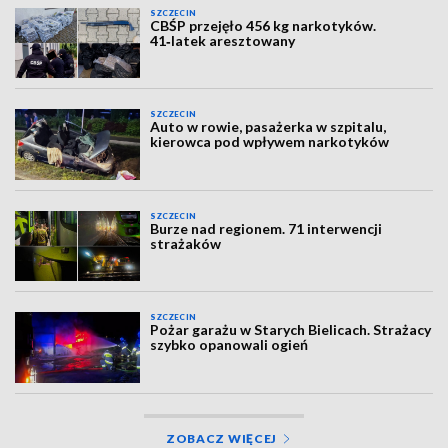
SZCZECIN
CBŚP przejęło 456 kg narkotyków.
41‑latek aresztowany
SZCZECIN
Auto w rowie, pasażerka w szpitalu,
kierowca pod wpływem narkotyków
SZCZECIN
Burze nad regionem. 71 interwencji
strażaków
SZCZECIN
Pożar garażu w Starych Bielicach. Strażacy
szybko opanowali ogień
ZOBACZ WIĘCEJ