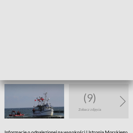
PAP/Marcin Bielecki
(9)
Zobacz zdjęcia
Informacje o odnalezionej na wysokości Ustronia Morskiego