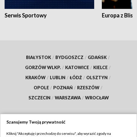
Serwis Sportowy
Europa z Blisk
BIAŁYSTOK
/
BYDGOSZCZ
/
GDAŃSK
/
GORZÓW WLKP.
/
KATOWICE
/
KIELCE
/
KRAKÓW
/
LUBLIN
/
ŁÓDŹ
/
OLSZTYN
/
OPOLE
/
POZNAŃ
/
RZESZÓW
/
SZCZECIN
/
WARSZAWA
/
WROCŁAW
Szanujemy Twoją prywatność
Dołącz do nas:
Kliknij "Akceptuję i przechodzę do serwisu", aby wyrazić zgody na