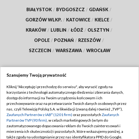
BIAŁYSTOK
/
BYDGOSZCZ
/
GDAŃSK
/
GORZÓW WLKP.
/
KATOWICE
/
KIELCE
/
KRAKÓW
/
LUBLIN
/
ŁÓDŹ
/
OLSZTYN
/
OPOLE
/
POZNAŃ
/
RZESZÓW
/
SZCZECIN
/
WARSZAWA
/
WROCŁAW
Szanujemy Twoją prywatność
Dołącz do nas:
Kliknij "Akceptuję i przechodzę do serwisu", aby wyrazić zgody na
korzystanie z technologii automatycznego śledzenia i zbierania danych,
TVP
dostęp do informacji na Twoim urządzeniu końcowym i ich
Abonament TVP
przechowywanie oraz na przetwarzanie Twoich danych osobowych przez
Regulamin TVP
nas, czyli Telewizję Polską S.A. w likwidacji (zwaną dalej również „TVP”),
Emisja w TVP
Polityka prywatności
Zaufanych Partnerów z IAB* (1201 firm)
oraz pozostałych
Zaufanych
Partnerów TVP (93 firm)
, w celach marketingowych (w tym do
Centrum informacji TVP
Moje zgody
zautomatyzowanego dopasowania reklam do Twoich zainteresowań i
mierzenia ich skuteczności) i pozostałych, które wskazujemy poniżej, a
Naziemna Telewizja Cyfrowa
Pomoc
także zgody na udostępnianie przez nas identyfikatora PPID do Google.