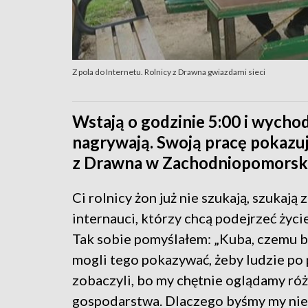
Z pola do Internetu. Rolnicy z Drawna gwiazdami sieci
Wstają o godzinie 5:00 i wychodz
nagrywają. Swoją pracę pokazuj
z Drawna w Zachodniopomorsk
Ci rolnicy żon już nie szukają, szukają z
internauci, którzy chcą podejrzeć życie 
Tak sobie pomyślałem: „Kuba, czemu 
mogli tego pokazywać, żeby ludzie po 
zobaczyli, bo my chętnie oglądamy ró
gospodarstwa. Dlaczego byśmy my nie 