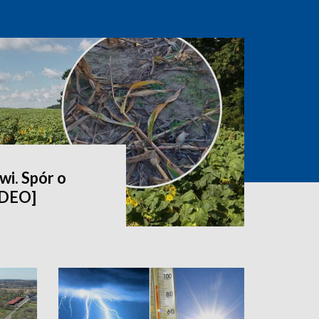
wi. Spór o
IDEO]