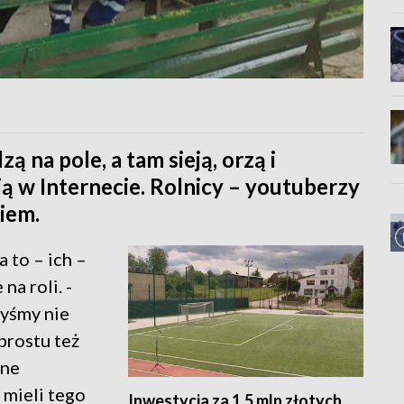
ą na pole, a tam sieją, orzą i
ą w Internecie. Rolnicy – youtuberzy
iem.
a to – ich –
na roli. -
byśmy nie
prostu też
żne
mieli tego
Inwestycja za 1,5 mln złotych