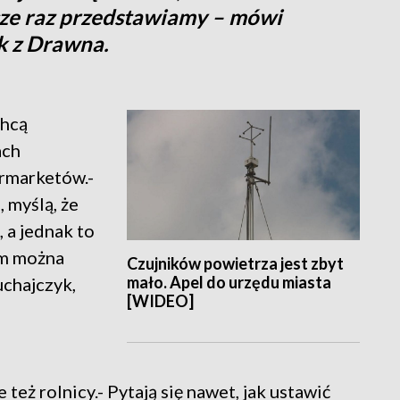
zcze raz przedstawiamy – mówi
k z Drawna.
chcą
ach
ermarketów.-
 myślą, że
 a jednak to
am można
Czujników powietrza jest zbyt
mało. Apel do urzędu miasta
uchajczyk,
[WIDEO]
też rolnicy.- Pytają się nawet, jak ustawić