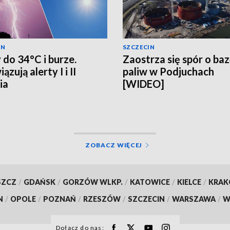
IN
SZCZECIN
 do 34°C i burze.
Zaostrza się spór o ba
zują alerty I i II
paliw w Podjuchach
ia
[WIDEO]
ZOBACZ WIĘCEJ
SZCZ
/
GDAŃSK
/
GORZÓW WLKP.
/
KATOWICE
/
KIELCE
/
KRA
N
/
OPOLE
/
POZNAŃ
/
RZESZÓW
/
SZCZECIN
/
WARSZAWA
/
W
Dołącz do nas: