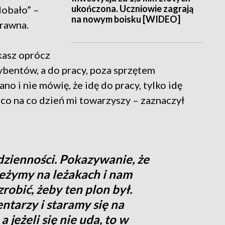
ukończona. Uczniowie zagrają
dobało” –
na nowym boisku [WIDEO]
Drawna.
ukasz oprócz
ybentów, a do pracy, poza sprzętem
ano i nie mówię, że idę do pracy, tylko idę
ś co na co dzień mi towarzyszy – zaznaczył
dzienności. Pokazywanie, że
 leżymy na leżakach i nam
robić, żeby ten plon był.
ntarzy i staramy się na
 jeżeli się nie uda, to w