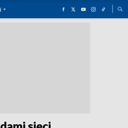
j
dami sieci