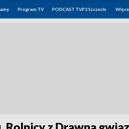
ramy
Program TV
PODCAST TVP3 Szczecin
Więce
u. Rolnicy z Drawna gwiaz