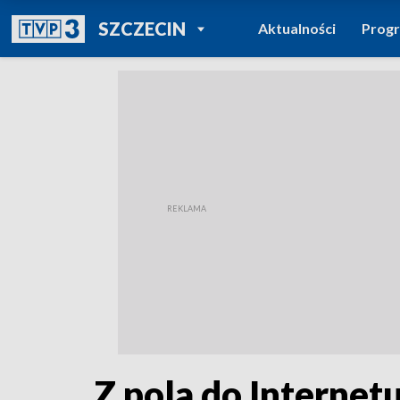
POWRÓT DO
SZCZECIN
Aktualności
Prog
TVP REGIONY
Z pola do Internet