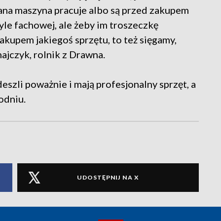
dana maszyna pracuje albo są przed zakupem
tyle fachowej, ale żeby im troszeczkę
zakupem jakiegoś sprzętu, to też sięgamy,
ajczyk, rolnik z Drawna.
eszli poważnie i mają profesjonalny sprzęt, a
odniu.
UDOSTĘPNIJ NA X