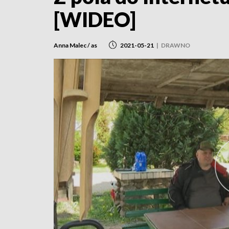
[WIDEO]
Anna Malec / as
2021-05-21
|
DRAWNO