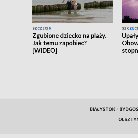
SZCZECIN
SZCZEC
Zgubione dziecko na plaży.
Upały
Jak temu zapobiec?
Obowią
[WIDEO]
stopn
BIAŁYSTOK
/
BYDGO
OLSZTY