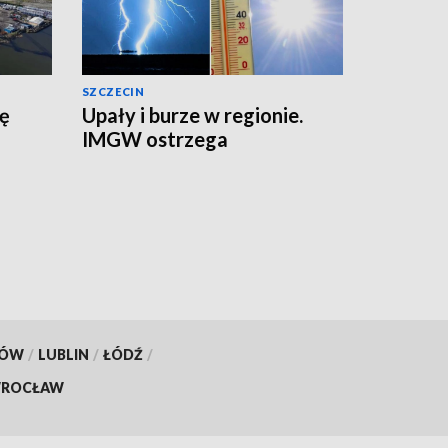
SZCZECIN
zę
Upały i burze w regionie.
IMGW ostrzega
KÓW
/
LUBLIN
/
ŁÓDŹ
/
ROCŁAW