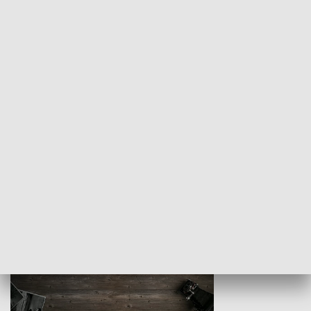
Z indeksem w ręku
Droga po suk
HISTORIA