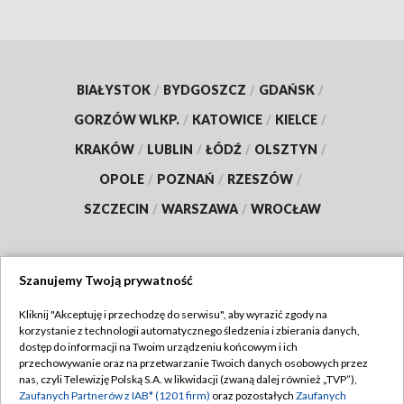
BIAŁYSTOK
/
BYDGOSZCZ
/
GDAŃSK
/
GORZÓW WLKP.
/
KATOWICE
/
KIELCE
/
KRAKÓW
/
LUBLIN
/
ŁÓDŹ
/
OLSZTYN
/
OPOLE
/
POZNAŃ
/
RZESZÓW
/
SZCZECIN
/
WARSZAWA
/
WROCŁAW
Szanujemy Twoją prywatność
Dołącz do nas:
Kliknij "Akceptuję i przechodzę do serwisu", aby wyrazić zgody na
korzystanie z technologii automatycznego śledzenia i zbierania danych,
TVP
dostęp do informacji na Twoim urządzeniu końcowym i ich
Abonament TVP
przechowywanie oraz na przetwarzanie Twoich danych osobowych przez
Regulamin TVP
nas, czyli Telewizję Polską S.A. w likwidacji (zwaną dalej również „TVP”),
Emisja w TVP
Polityka prywatności
Zaufanych Partnerów z IAB* (1201 firm)
oraz pozostałych
Zaufanych