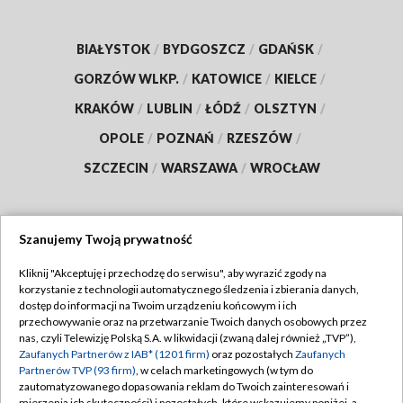
BIAŁYSTOK
/
BYDGOSZCZ
/
GDAŃSK
/
GORZÓW WLKP.
/
KATOWICE
/
KIELCE
/
KRAKÓW
/
LUBLIN
/
ŁÓDŹ
/
OLSZTYN
/
OPOLE
/
POZNAŃ
/
RZESZÓW
/
SZCZECIN
/
WARSZAWA
/
WROCŁAW
Szanujemy Twoją prywatność
Dołącz do nas:
Kliknij "Akceptuję i przechodzę do serwisu", aby wyrazić zgody na
korzystanie z technologii automatycznego śledzenia i zbierania danych,
TVP
dostęp do informacji na Twoim urządzeniu końcowym i ich
Abonament TVP
przechowywanie oraz na przetwarzanie Twoich danych osobowych przez
Regulamin TVP
nas, czyli Telewizję Polską S.A. w likwidacji (zwaną dalej również „TVP”),
Emisja w TVP
Polityka prywatności
Zaufanych Partnerów z IAB* (1201 firm)
oraz pozostałych
Zaufanych
Partnerów TVP (93 firm)
, w celach marketingowych (w tym do
Centrum informacji TVP
Moje zgody
zautomatyzowanego dopasowania reklam do Twoich zainteresowań i
mierzenia ich skuteczności) i pozostałych, które wskazujemy poniżej, a