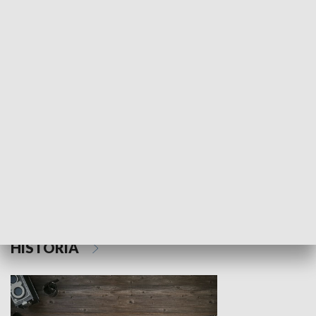
NAUKA I EDUKACJA
Z indeksem w ręku
Droga po suk
HISTORIA