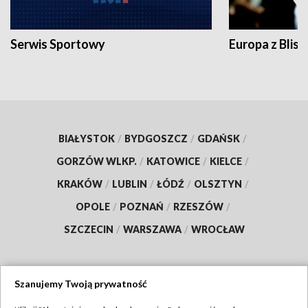
Serwis Sportowy
Europa z Blisk
BIAŁYSTOK
/
BYDGOSZCZ
/
GDAŃSK
/
GORZÓW WLKP.
/
KATOWICE
/
KIELCE
/
KRAKÓW
/
LUBLIN
/
ŁÓDŹ
/
OLSZTYN
/
OPOLE
/
POZNAŃ
/
RZESZÓW
/
SZCZECIN
/
WARSZAWA
/
WROCŁAW
Szanujemy Twoją prywatność
Dołącz do nas: