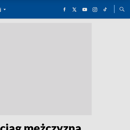
j
ociąg mężczyzna