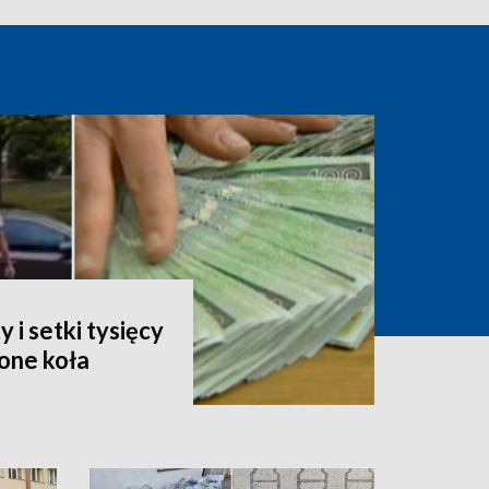
i setki tysięcy
one koła