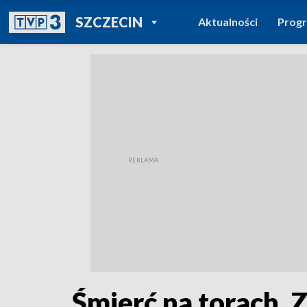
POWRÓT DO
SZCZECIN
Aktualności
Prog
TVP REGIONY
Śmierć na torach. 