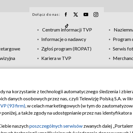
Dołącz do nas:
Centrum informacji TVP
Naziemna
Informacje o nadawcy
Program d
zetargowe
Zgłoś program (ROPAT)
Serwis fo
wizyjna
Kariera w TVP
Merchandi
Polityka prywatności
Moje zgody
Pomoc
Biuro re
ody na korzystanie z technologii automatycznego śledzenia i zbie
 danych osobowych przez nas, czyli Telewizję Polską S.A. w likw
VP (93 firm)
, w celach marketingowych (w tym do zautomatyzow
 poniżej, a także zgody na udostępnianie przez nas identyfikator
Ciebie naszych
poszczególnych serwisów
zwanych dalej „Portalem
obnych technologii umożliwiających świadczenie dopasowanych i be