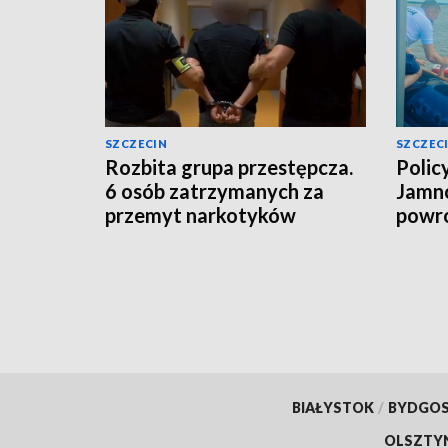
SZCZECIN
SZCZEC
Rozbita grupa przestępcza.
Polic
6 osób zatrzymanych za
Jamno
przemyt narkotyków
powró
BIAŁYSTOK
/
BYDGO
OLSZTY