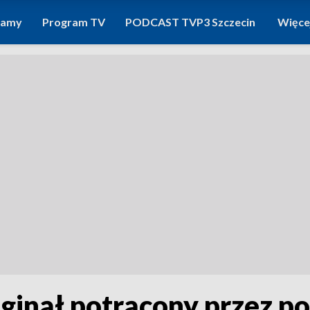
ramy
Program TV
PODCAST TVP3 Szczecin
Więce
Zginął potrącony przez p