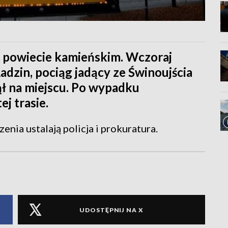
 powiecie kamieńskim. Wczoraj
adzin, pociąg jadący ze Świnoujścia
ął na miejscu. Po wypadku
j trasie.
enia ustalają policja i prokuratura.
UDOSTĘPNIJ NA X