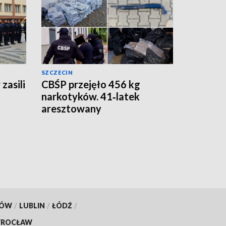
SZCZECIN
zasili
CBŚP przejęło 456 kg
narkotyków. 41‑latek
aresztowany
KÓW
/
LUBLIN
/
ŁÓDŹ
/
ROCŁAW