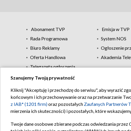
Abonament TVP
Emisja w TVP
Rada Programowa
System NOS
Biuro Reklamy
Ogłoszenie pr
Oferta Handlowa
Akademia Tele
Telegazeta ogłoszenia
Szanujemy Twoją prywatność
Regulamin TVP
Kliknij "Akceptuję i przechodzę do serwisu", aby wyrazić zg
końcowym i ich przechowywanie oraz na przetwarzanie Twoich
z IAB* (1201 firm)
oraz pozostałych
Zaufanych Partnerów T
mierzenia ich skuteczności) i pozostałych, które wskazujemy
Twoje dane osobowe zbierane podczas odwiedzania przez 
takich jak: pliki cookie, sygnalizatory WWW lub innych pod