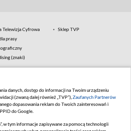
 Telewizja Cyfrowa
Sklep TVP
la prasy
tograficzny
sing (znaki)
klamy
Kontakt
rania danych, dostęp do informacji na Twoim urządzeniu
idacji (zwaną dalej również „TVP”),
Zaufanych Partnerów
anego dopasowania reklam do Twoich zainteresowań i
a PPID do Google.
”, w tym informacje zapisywane za pomocą technologii
zpiecznych usług, personalizację treści oraz reklam,