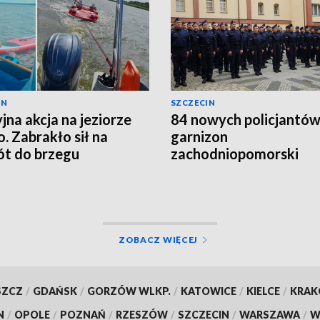
IN
SZCZECIN
yjna akcja na jeziorze
84 nowych policjantów 
. Zabrakło sił na
garnizon
t do brzegu
zachodniopomorski
ZOBACZ WIĘCEJ
SZCZ
/
GDAŃSK
/
GORZÓW WLKP.
/
KATOWICE
/
KIELCE
/
KRA
N
/
OPOLE
/
POZNAŃ
/
RZESZÓW
/
SZCZECIN
/
WARSZAWA
/
W