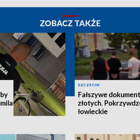
ZOBACZ TAKŻE
SZCZECIN
 by
Fałszywe dokumenty 
omila
złotych. Pokrzywdz
łowieckie