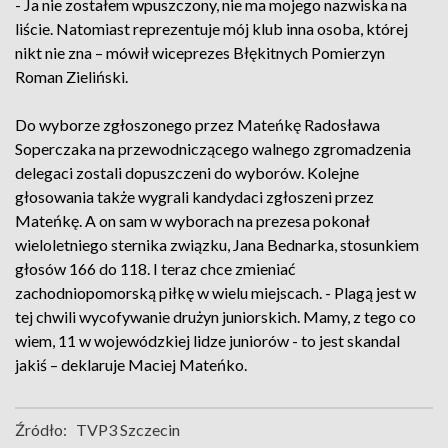
- Ja nie zostałem wpuszczony, nie ma mojego nazwiska na
liście. Natomiast reprezentuje mój klub inna osoba, której
nikt nie zna – mówił wiceprezes Błękitnych Pomierzyn
Roman Zieliński.
Do wyborze zgłoszonego przez Mateńkę Radosława
Soperczaka na przewodniczącego walnego zgromadzenia
delegaci zostali dopuszczeni do wyborów. Kolejne
głosowania także wygrali kandydaci zgłoszeni przez
Mateńkę. A on sam w wyborach na prezesa pokonał
wieloletniego sternika związku, Jana Bednarka, stosunkiem
głosów 166 do 118. I teraz chce zmieniać
zachodniopomorską piłkę w wielu miejscach. - Plagą jest w
tej chwili wycofywanie drużyn juniorskich. Mamy, z tego co
wiem, 11 w wojewódzkiej lidze juniorów - to jest skandal
jakiś – deklaruje Maciej Mateńko.
Źródło:
TVP3 Szczecin