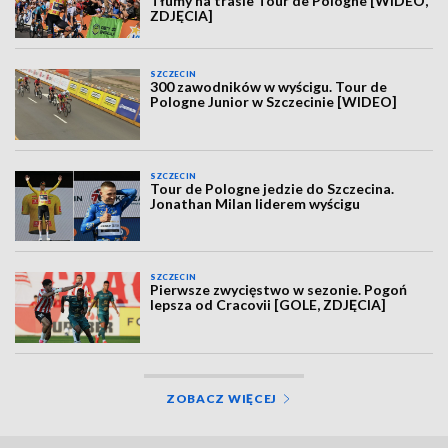
Tłumy na trasie Tour de Pologne [WIDEO,
ZDJĘCIA]
SZCZECIN
300 zawodników w wyścigu. Tour de
Pologne Junior w Szczecinie [WIDEO]
SZCZECIN
Tour de Pologne jedzie do Szczecina.
Jonathan Milan liderem wyścigu
SZCZECIN
Pierwsze zwycięstwo w sezonie. Pogoń
lepsza od Cracovii [GOLE, ZDJĘCIA]
ZOBACZ WIĘCEJ