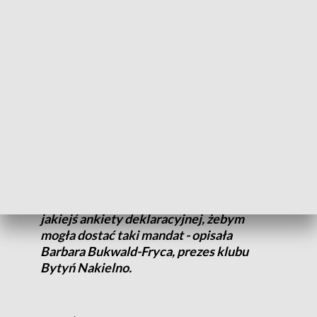
Jednak zanim został wybrany, na walnym zgromadzeniu
sprawozdawczo-wyborczym w Policach rozegrała się bitwa
o 17 delegatów, którzy początkowo nie zostali wpuszczeni
do hali. - Bardzo mnie to bolało, że tyle osób zostało różnymi
kruczkami prawnymi - nielegalnymi, powiedzmy sobie
uczciwie - wyeliminowanych z tych wyborów – powiedział
Maciej Mateńko, nowy prezes ZZPN.
- Zostaliśmy oszukani. Każdy z nas wysłał
kwity potrzebne do tego, abyśmy się tam
znaleźli. Okazało, że nie wypełniłam
jakiejś ankiety deklaracyjnej, żebym
mogła dostać taki mandat - opisała
Barbara Bukwald-Fryca, prezes klubu
Bytyń Nakielno.