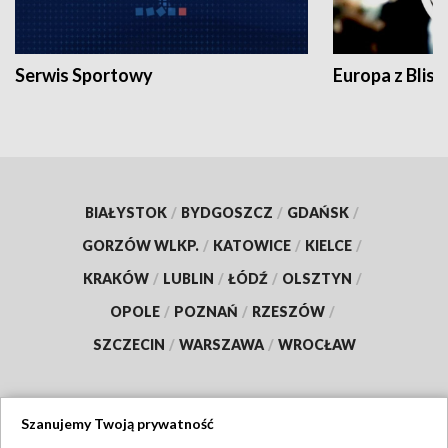
Serwis Sportowy
Europa z Blisk
BIAŁYSTOK
/
BYDGOSZCZ
/
GDAŃSK
/
GORZÓW WLKP.
/
KATOWICE
/
KIELCE
/
KRAKÓW
/
LUBLIN
/
ŁÓDŹ
/
OLSZTYN
/
OPOLE
/
POZNAŃ
/
RZESZÓW
/
SZCZECIN
/
WARSZAWA
/
WROCŁAW
Szanujemy Twoją prywatność
Dołącz do nas: