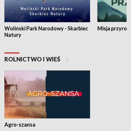
Woliński Park Narodowy - Skarbiec
Misja przyrod
Natury
ROLNICTWO I WIEŚ
Agro-szansa