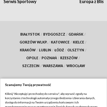
Serwis Sportowy
Europa z Blisk
BIAŁYSTOK
/
BYDGOSZCZ
/
GDAŃSK
/
GORZÓW WLKP.
/
KATOWICE
/
KIELCE
/
KRAKÓW
/
LUBLIN
/
ŁÓDŹ
/
OLSZTYN
/
OPOLE
/
POZNAŃ
/
RZESZÓW
/
SZCZECIN
/
WARSZAWA
/
WROCŁAW
Szanujemy Twoją prywatność
Dołącz do nas:
Kliknij "Akceptuję i przechodzę do serwisu", aby wyrazić zgody na
korzystanie z technologii automatycznego śledzenia i zbierania danych,
TVP
dostęp do informacji na Twoim urządzeniu końcowym i ich
Abonament TVP
przechowywanie oraz na przetwarzanie Twoich danych osobowych przez