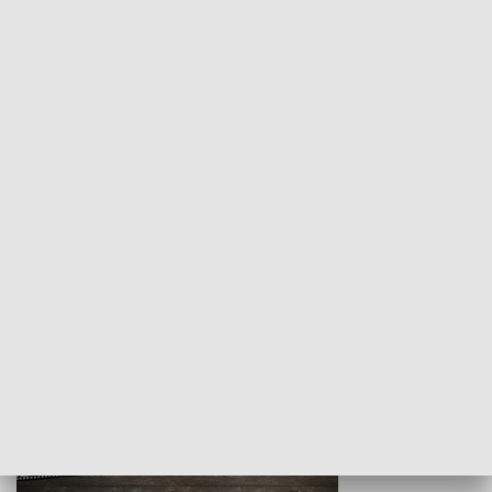
Z indeksem w ręku
Droga po suk
HISTORIA