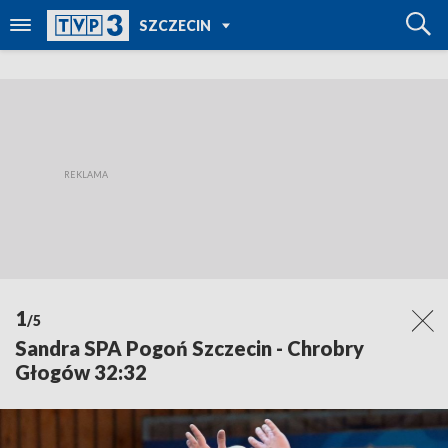
POWRÓT DO
SZCZECIN
TVP REGIONY
1
/5
Sandra SPA Pogoń Szczecin - Chrobry
Głogów 32:32