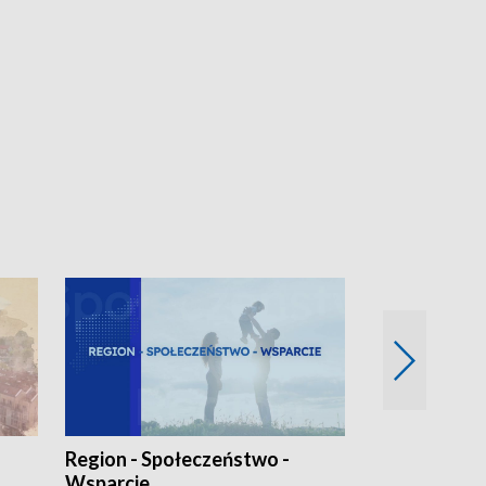
Region - Społeczeństwo -
Bez Barier
Wsparcie