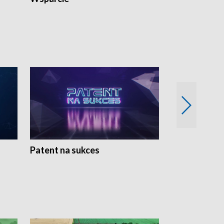
Patent na sukces
Rolnictwo w 