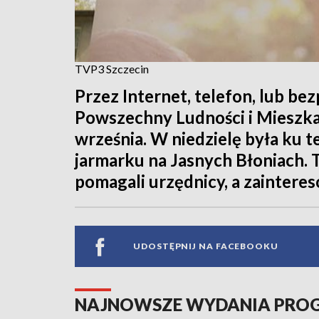
TVP3 Szczecin
Przez Internet, telefon, lub b
Powszechny Ludności i Mieszkań
września. W niedzielę była ku t
jarmarku na Jasnych Błoniach.
pomagali urzędnicy, a zaintere
UDOSTĘPNIJ NA FACEBOOKU
NAJNOWSZE WYDANIA PR