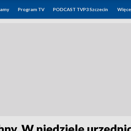
ramy
Program TV
PODCAST TVP3 Szczecin
Więce
ny. W niedzielę urzędnic