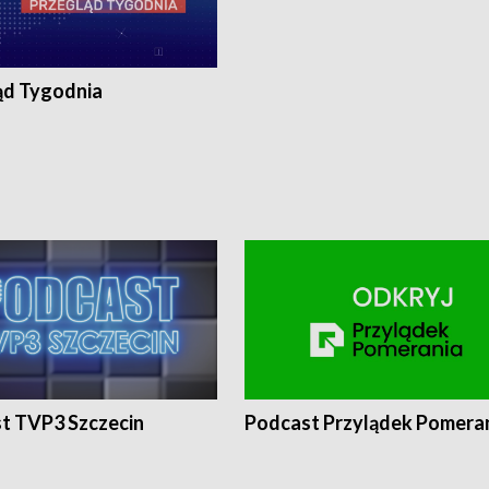
ąd Tygodnia
t TVP3 Szczecin
Podcast Przylądek Pomera