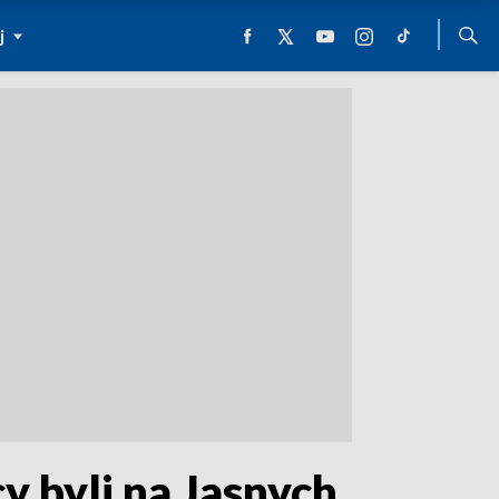
j
y byli na Jasnych