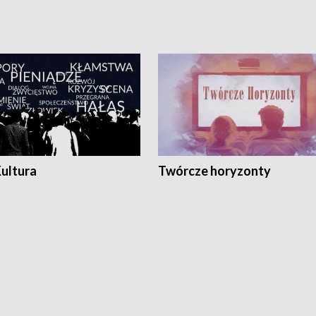
Kultura
Twórcze horyzonty