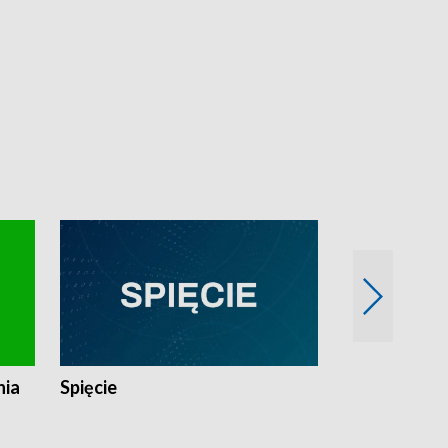
nia
Spięcie
Niedziałkow