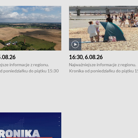
5.08.26
16:30, 6.08.26
jsze informacje z regionu.
Najważniejsze informacje z regionu.
d poniedziałku do piątku 15:30
Kronika od poniedziałku do piątku 1
16:30 (+ rozmowa), 18:30, 21:30.
(flesz), 16:30 (+ rozmowa), 18:30, 21
y i święta 15:30 i 16:30
W weekendy i święta 15:30 i 16:30
8:30 i 21:30. Dziennikarze czekają
(flesz), 18:30 i 21:30. Dziennikarze c
a zgłoszenia: Szczecin - tel. 91-
na Państwa zgłoszenia: Szczecin - te
0, Koszalin - tel. 94-34-50-054,
4 8-10-400, Koszalin - tel. 94-34-50
ronika@tvp.pl.
e-mail: kronika@tvp.pl.