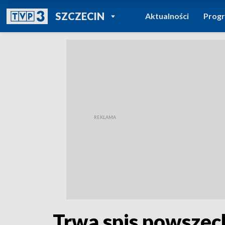
POWRÓT DO
SZCZECIN
Aktualności
Prog
TVP REGIONY
Trwa spis powszech