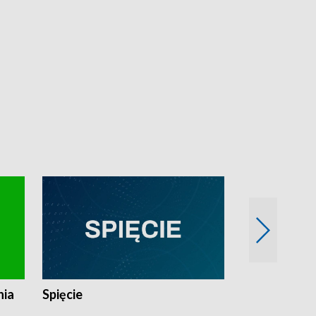
nia
Spięcie
Niedziałkow