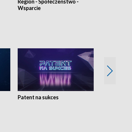
Region - Społeczeństwo -
Bez Barier
Wsparcie
Patent na sukces
Rolnictwo w 