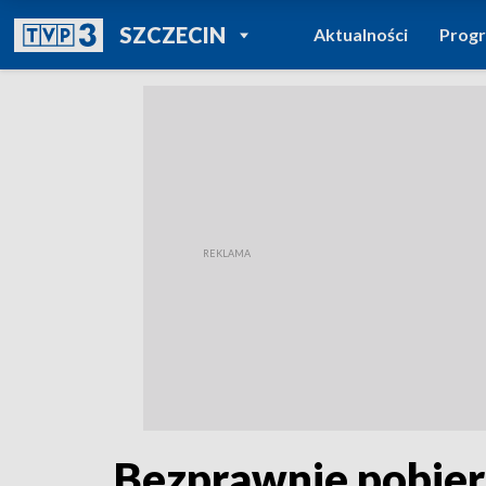
POWRÓT DO
SZCZECIN
Aktualności
Prog
TVP REGIONY
Bezprawnie pobier