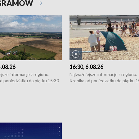
OGRAMÓW
5.08.26
16:30, 6.08.26
jsze informacje z regionu.
Najważniejsze informacje z regionu.
d poniedziałku do piątku 15:30
Kronika od poniedziałku do piątku 1
16:30 (+ rozmowa), 18:30, 21:30.
(flesz), 16:30 (+ rozmowa), 18:30, 21
y i święta 15:30 i 16:30
W weekendy i święta 15:30 i 16:30
8:30 i 21:30. Dziennikarze czekają
(flesz), 18:30 i 21:30. Dziennikarze c
a zgłoszenia: Szczecin - tel. 91-
na Państwa zgłoszenia: Szczecin - te
0, Koszalin - tel. 94-34-50-054,
4 8-10-400, Koszalin - tel. 94-34-50
ronika@tvp.pl.
e-mail: kronika@tvp.pl.