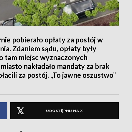
nie pobierało opłaty za postój w
nia. Zdaniem sądu, opłaty były
ło tam miejsc wyznaczonych
miasto nakładało mandaty za brak
łacili za postój. „To jawne oszustwo”
UDOSTĘPNIJ NA X