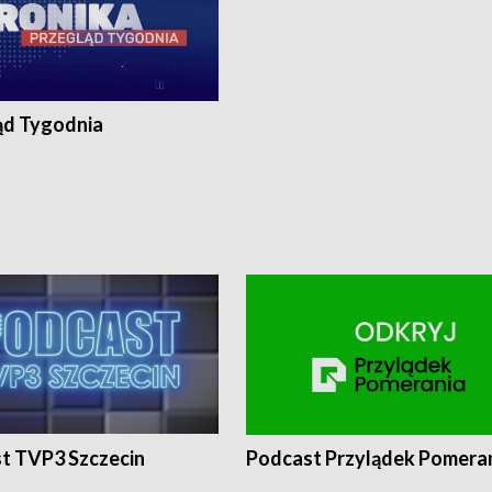
ąd Tygodnia
t TVP3 Szczecin
Podcast Przylądek Pomera