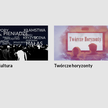
Kultura
Twórcze horyzonty