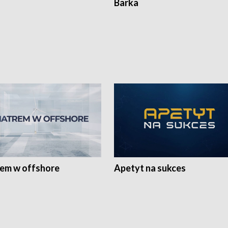
Barka
rem w offshore
Apetyt na sukces