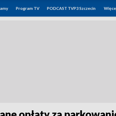
ramy
Program TV
PODCAST TVP3 Szczecin
Więce
ane opłaty za parkowani