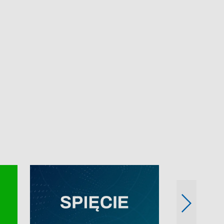
e-mail: kronika@tvp.pl.
e-mail: kronika@t