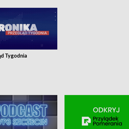
ronika@tvp.pl.
e-mail: kronika@tvp.pl.
ąd Tygodnia