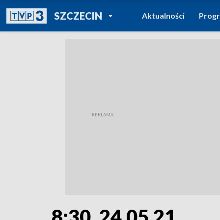
POWRÓT DO
SZCZECIN
Aktualności
Prog
TVP REGIONY
8:30, 24.05.21