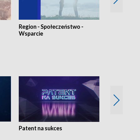
Region - Społeczeństwo -
Bez Barier
Wsparcie
Patent na sukces
Rolnictwo w 