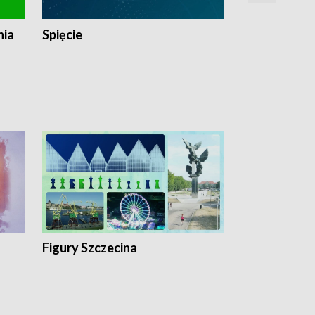
nia
Spięcie
Niedziałkow
Figury Szczecina