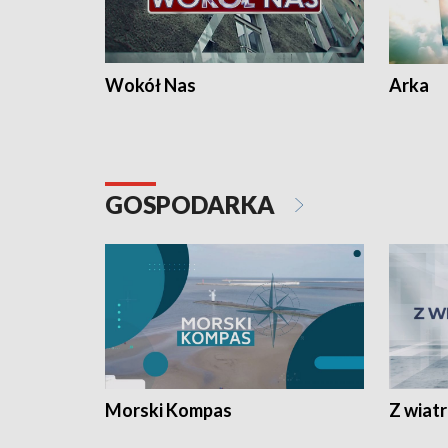
Wokół Nas
Arka
GOSPODARKA
Morski Kompas
Z wiat