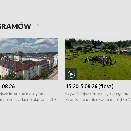
OGRAMÓW
5.08.26
15:30, 5.08.26 (flesz)
jsze informacje z regionu.
Najważniejsze informacje z regionu.
d poniedziałku do piątku 15:30
Kronika od poniedziałku do piątku 1
16:30 (+ rozmowa), 18:30, 21:30.
(flesz), 16:30 (+ rozmowa), 18:30, 21
y i święta 15:30 i 16:30
W weekendy i święta 15:30 i 16:30
8:30 i 21:30. Dziennikarze czekają
(flesz), 18:30 i 21:30. Dziennikarze c
a zgłoszenia: Szczecin - tel. 91-
na Państwa zgłoszenia: Szczecin - te
0, Koszalin - tel. 94-34-50-054,
4 8-10-400, Koszalin - tel. 94-34-50