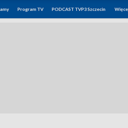
ramy
Program TV
PODCAST TVP3 Szczecin
Więce