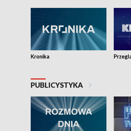
e-mail: kronika@tvp.pl.
e-mail: k
Kronika
Przegl
PUBLICYSTYKA