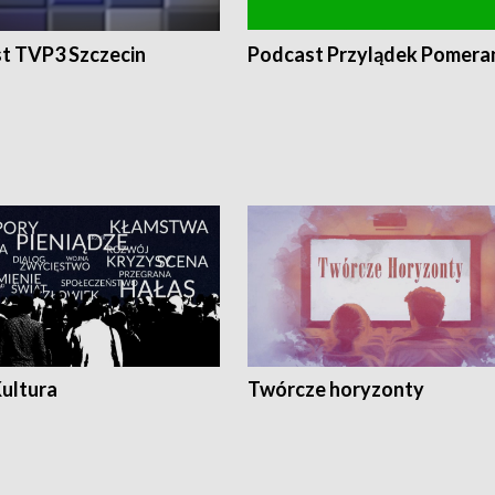
t TVP3 Szczecin
Podcast Przylądek Pomera
Kultura
Twórcze horyzonty