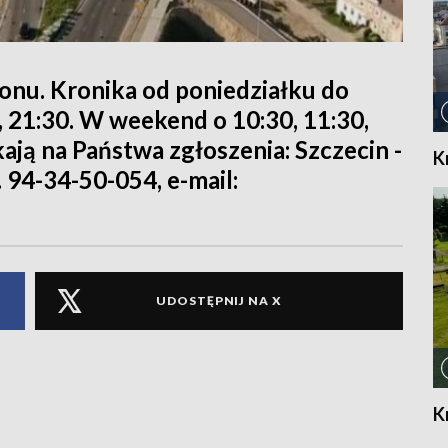
ionu. Kronika od poniedziałku do
0, 21:30. W weekend o 10:30, 11:30,
kają na Państwa zgłoszenia: Szczecin -
K
. 94-34-50-054, e-mail:
UDOSTĘPNIJ NA X
K