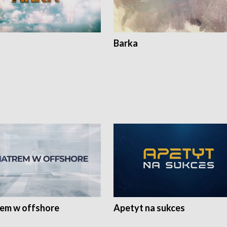
Barka
rem w offshore
Apetyt na sukces