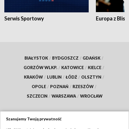
Serwis Sportowy
Europa z Blisk
BIAŁYSTOK
/
BYDGOSZCZ
/
GDAŃSK
/
GORZÓW WLKP.
/
KATOWICE
/
KIELCE
/
KRAKÓW
/
LUBLIN
/
ŁÓDŹ
/
OLSZTYN
/
OPOLE
/
POZNAŃ
/
RZESZÓW
/
SZCZECIN
/
WARSZAWA
/
WROCŁAW
Szanujemy Twoją prywatność
Dołącz do nas: