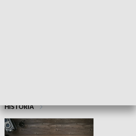
NAUKA I EDUKACJA
Z indeksem w ręku
Droga po suk
HISTORIA