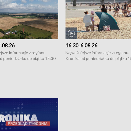
5.08.26
16:30, 6.08.26
jsze informacje z regionu.
Najważniejsze informacje z regionu.
d poniedziałku do piątku 15:30
Kronika od poniedziałku do piątku 1
16:30 (+ rozmowa), 18:30, 21:30.
(flesz), 16:30 (+ rozmowa), 18:30, 21
y i święta 15:30 i 16:30
W weekendy i święta 15:30 i 16:30
8:30 i 21:30. Dziennikarze czekają
(flesz), 18:30 i 21:30. Dziennikarze c
a zgłoszenia: Szczecin - tel. 91-
na Państwa zgłoszenia: Szczecin - te
0, Koszalin - tel. 94-34-50-054,
4 8-10-400, Koszalin - tel. 94-34-50
ronika@tvp.pl.
e-mail: kronika@tvp.pl.