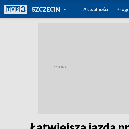
POWRÓT DO
SZCZECIN
Aktualności
Prog
TVP REGIONY
Łatwiejsza jazda 