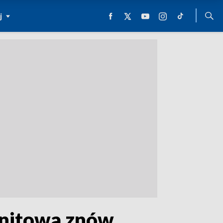
j
anitowa znów