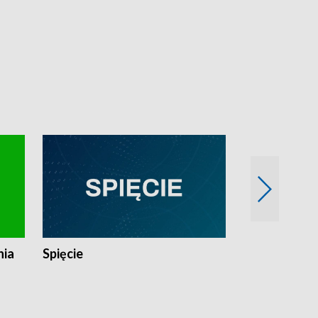
nia
Spięcie
Niedziałkow