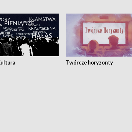
Kultura
Twórcze horyzonty