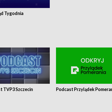
ąd Tygodnia
t TVP3 Szczecin
Podcast Przylądek Pomera