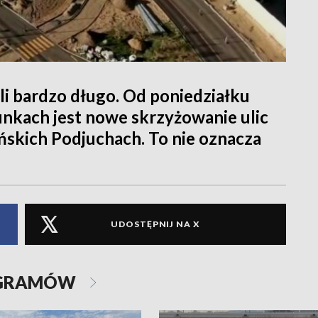
i bardzo długo. Od poniedziałku
unkach jest nowe skrzyżowanie ulic
ińskich Podjuchach. To nie oznacza
UDOSTĘPNIJ NA X
OGRAMÓW