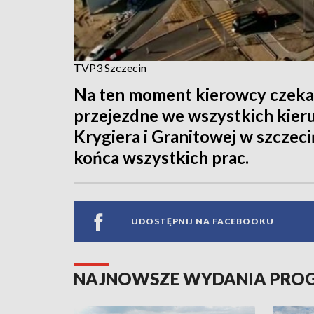
TVP3 Szczecin
Na ten moment kierowcy czekal
przejezdne we wszystkich kier
Krygiera i Granitowej w szczec
końca wszystkich prac.
UDOSTĘPNIJ NA FACEBOOKU
NAJNOWSZE WYDANIA PR