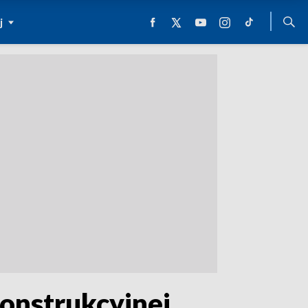
j
onstrukcyjnej