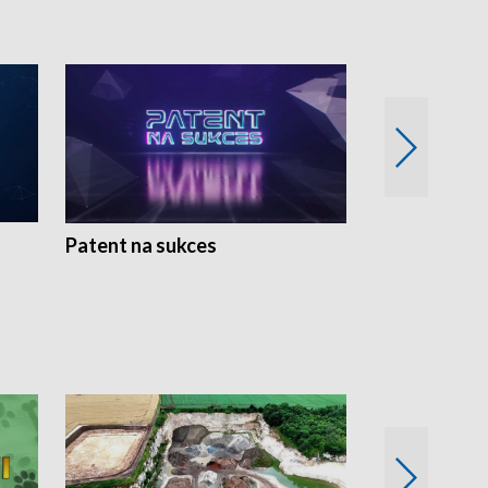
Patent na sukces
Rolnictwo w 