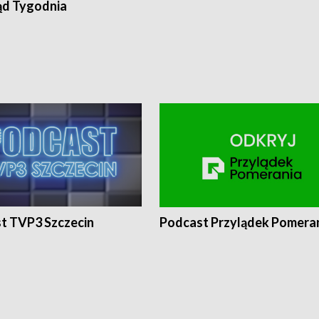
ąd Tygodnia
t TVP3 Szczecin
Podcast Przylądek Pomera