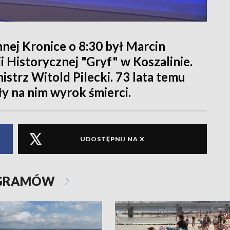
nej Kronice o 8:30 był Marcin
 Historycznej "Gryf" w Koszalinie.
trz Witold Pilecki. 73 lata temu
 na nim wyrok śmierci.
UDOSTĘPNIJ NA X
OGRAMÓW