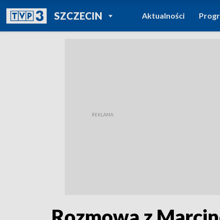
POWRÓT DO
SZCZECIN
Aktualności
Prog
TVP REGIONY
Rozmowa z Marcine