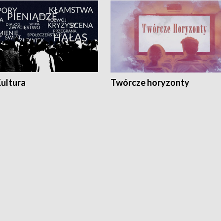
Kultura
Twórcze horyzonty