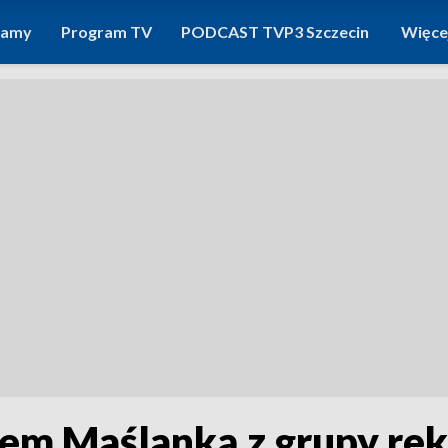
ramy
Program TV
PODCAST TVP3 Szczecin
Więce
m Maślanką z grupy rek