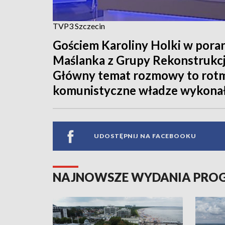
TVP3 Szczecin
Gościem Karoliny Holki w poran
Maślanka z Grupy Rekonstrukcji
Główny temat rozmowy to rotmis
komunistyczne władze wykonały
UDOSTĘPNIJ NA FACEBOOKU
NAJNOWSZE WYDANIA PR