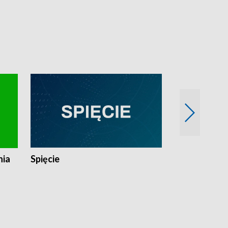
nia
Spięcie
Niedziałkow