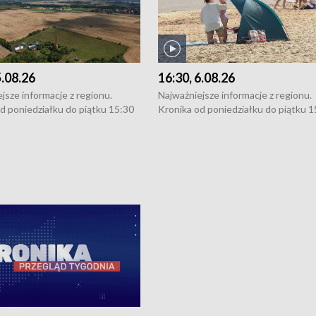
5.08.26
16:30, 6.08.26
jsze informacje z regionu.
Najważniejsze informacje z regionu.
d poniedziałku do piątku 15:30
Kronika od poniedziałku do piątku 1
16:30 (+ rozmowa), 18:30, 21:30.
(flesz), 16:30 (+ rozmowa), 18:30, 21
y i święta 15:30 i 16:30
W weekendy i święta 15:30 i 16:30
8:30 i 21:30. Dziennikarze czekają
(flesz), 18:30 i 21:30. Dziennikarze c
a zgłoszenia: Szczecin - tel. 91-
na Państwa zgłoszenia: Szczecin - te
0, Koszalin - tel. 94-34-50-054,
4 8-10-400, Koszalin - tel. 94-34-50
ronika@tvp.pl.
e-mail: kronika@tvp.pl.