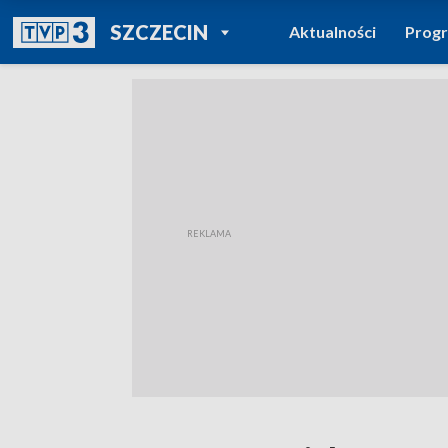
POWRÓT DO
SZCZECIN
Aktualności
Prog
TVP REGIONY