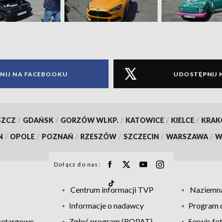
NIJ NA FACEBOOKU
UDOSTĘPNIJ 
SZCZ
/
GDAŃSK
/
GORZÓW WLKP.
/
KATOWICE
/
KIELCE
/
KRA
N
/
OPOLE
/
POZNAŃ
/
RZESZÓW
/
SZCZECIN
/
WARSZAWA
/
W
Dołącz do nas:
Centrum informacji TVP
Naziemna
Informacje o nadawcy
Program d
zetargowe
Zgłoś program (ROPAT)
Serwis fo