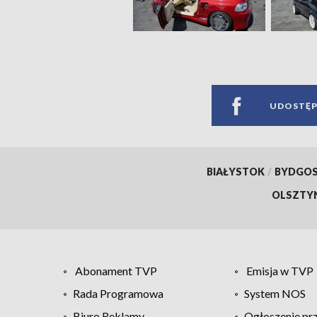
UDOSTĘP
BIAŁYSTOK
/
BYDGO
OLSZTY
Abonament TVP
Emisja w TVP
Rada Programowa
System NOS
Biuro Reklamy
Ogłoszenie pr