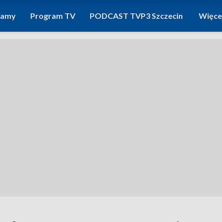
ramy
Program TV
PODCAST TVP3 Szczecin
Więce