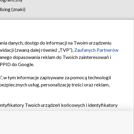
sing (znaki)
klamy
Kontakt
rania danych, dostęp do informacji na Twoim urządzeniu
idacji (zwaną dalej również „TVP”),
Zaufanych Partnerów
anego dopasowania reklam do Twoich zainteresowań i
a PPID do Google.
”, w tym informacje zapisywane za pomocą technologii
zpiecznych usług, personalizację treści oraz reklam,
identyfikatory Twoich urządzeń końcowych i identyfikatory
P,
Zaufanych Partnerów z IAB
oraz pozostałych
Zaufanych
 wyboru podstawowych reklam, wyboru spersonalizowanych
ch treści, pomiaru wydajności reklam, pomiaru wydajności
nia bezpieczeństwa, zapobiegania oszustwom i usuwania