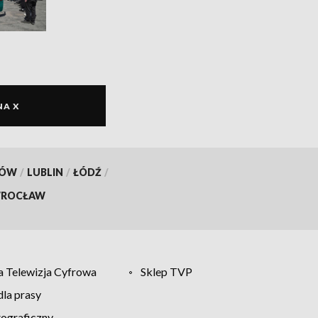
NA X
KÓW
/
LUBLIN
/
ŁÓDŹ
/
ROCŁAW
 Telewizja Cyfrowa
Sklep TVP
la prasy
tograficzny