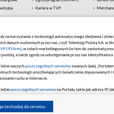
wizyjna
Kariera w TVP
Merchandi
Polityka prywatności
Moje zgody
Pomoc
Biuro re
ody na korzystanie z technologii automatycznego śledzenia i zbie
 danych osobowych przez nas, czyli Telewizję Polską S.A. w likw
VP (93 firm)
, w celach marketingowych (w tym do zautomatyzow
 poniżej, a także zgody na udostępnianie przez nas identyfikator
Ciebie naszych
poszczególnych serwisów
zwanych dalej „Portalem
obnych technologii umożliwiających świadczenie dopasowanych i be
zowanie ruchu w Internecie.
Ciebie
poszczególnych serwisów
na Portalu, takie jak adresy IP, 
sach Portalu czy historia odwiedzin będą przetwarzane przez TV
ji: przechowywania informacji na urządzeniu lub dostęp do nich,
©2026 Telewizja Polska S.A. w likwidacji
 przechodzę do serwisu
enia profilu spersonalizowanych treści, wyboru spersonalizowany
inii odbiorców, opracowywania i ulepszania produktów, zapewnie