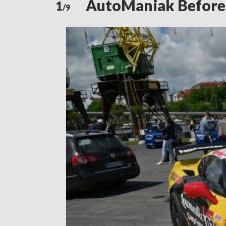
AutoManiak Before 
1
/9