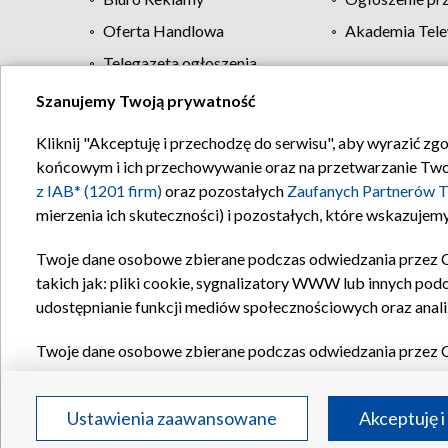
Oferta Handlowa
Akademia Tele
Telegazeta ogłoszenia
Szanujemy Twoją prywatność
Regulamin TVP
Kliknij "Akceptuję i przechodzę do serwisu", aby wyrazić zg
końcowym i ich przechowywanie oraz na przetwarzanie Twoich
z IAB* (1201 firm)
oraz pozostałych
Zaufanych Partnerów T
mierzenia ich skuteczności) i pozostałych, które wskazujemy
Twoje dane osobowe zbierane podczas odwiedzania przez 
takich jak: pliki cookie, sygnalizatory WWW lub innych pod
udostępnianie funkcji mediów społecznościowych oraz anali
Twoje dane osobowe zbierane podczas odwiedzania przez 
plików cookie, informacje o Twoich wyszukiwaniach w serwi
Partnerów TVP
dla realizacji następujących celów i funkc
Ustawienia zaawansowane
Akceptuję i
reklam, tworzenia profilu spersonalizowanych reklam, tworz
treści, stosowania badań rynkowych w celu generowania op