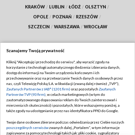
KRAKÓW
/
LUBLIN
/
ŁÓDŹ
/
OLSZTYN
/
OPOLE
/
POZNAŃ
/
RZESZÓW
/
SZCZECIN
/
WARSZAWA
/
WROCŁAW
Szanujemy Twoją prywatność
Dołącz do nas:
Kliknij "Akceptuję i przechodzę do serwisu", aby wyrazić zgody na
korzystanie z technologii automatycznego śledzenia i zbierania danych,
TVP
dostęp do informacji na Twoim urządzeniu końcowym i ich
Abonament TVP
przechowywanie oraz na przetwarzanie Twoich danych osobowych przez
Regulamin TVP
nas, czyli Telewizję Polską S.A. w likwidacji (zwaną dalej również „TVP”),
Emisja w TVP
Polityka prywatności
Zaufanych Partnerów z IAB* (1201 firm)
oraz pozostałych
Zaufanych
Partnerów TVP (93 firm)
, w celach marketingowych (w tym do
Centrum informacji TVP
Moje zgody
zautomatyzowanego dopasowania reklam do Twoich zainteresowań i
mierzenia ich skuteczności) i pozostałych, które wskazujemy poniżej, a
Naziemna Telewizja Cyfrowa
Pomoc
także zgody na udostępnianie przez nas identyfikatora PPID do Google.
Sklep TVP
Biuro reklamy
Twoje dane osobowe zbierane podczas odwiedzania przez Ciebie naszych
Rada Programowa
Kontakt
poszczególnych serwisów
zwanych dalej „Portalem”, w tym informacje
zapisywane za pomocą technologii takich jak: pliki cookie, sygnalizatory