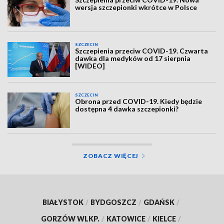
wersja szczepionki wkrótce w Polsce
SZCZECIN
Szczepienia przeciw COVID-19. Czwarta
dawka dla medyków od 17 sierpnia
[WIDEO]
SZCZECIN
Obrona przed COVID-19. Kiedy będzie
dostępna 4 dawka szczepionki?
ZOBACZ WIĘCEJ
BIAŁYSTOK
/
BYDGOSZCZ
/
GDAŃSK
/
GORZÓW WLKP.
/
KATOWICE
/
KIELCE
/