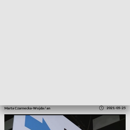
POWRÓT DO
SZCZECIN
TVP REGIONY
Przekonać do szczepień jak najwięcej
osób. Będą bonusy i ułatwienia [WIDEO]
2021-05-25
Marta Czarnecka-Wojda / an