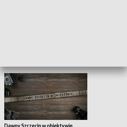
Z indeksem w ręku
Droga po suk
HISTORIA
Dawny Szczecin w obiektywie