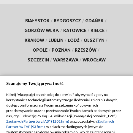
BIAŁYSTOK
/
BYDGOSZCZ
/
GDAŃSK
/
GORZÓW WLKP.
/
KATOWICE
/
KIELCE
/
KRAKÓW
/
LUBLIN
/
ŁÓDŹ
/
OLSZTYN
/
OPOLE
/
POZNAŃ
/
RZESZÓW
/
SZCZECIN
/
WARSZAWA
/
WROCŁAW
Szanujemy Twoją prywatność
Dołącz do nas:
Kliknij "Akceptuję i przechodzę do serwisu", aby wyrazić zgody na
korzystanie z technologii automatycznego śledzenia i zbierania danych,
TVP
dostęp do informacji na Twoim urządzeniu końcowym i ich
Abonament TVP
przechowywanie oraz na przetwarzanie Twoich danych osobowych przez
Regulamin TVP
nas, czyli Telewizję Polską S.A. w likwidacji (zwaną dalej również „TVP”),
Emisja w TVP
Polityka prywatności
Zaufanych Partnerów z IAB* (1201 firm)
oraz pozostałych
Zaufanych
Partnerów TVP (93 firm)
, w celach marketingowych (w tym do
Centrum informacji TVP
Moje zgody
zautomatyzowanego dopasowania reklam do Twoich zainteresowań i