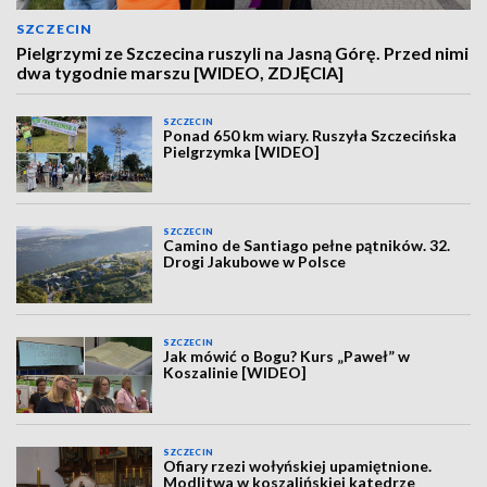
SZCZECIN
Pielgrzymi ze Szczecina ruszyli na Jasną Górę. Przed nimi
dwa tygodnie marszu [WIDEO, ZDJĘCIA]
SZCZECIN
Ponad 650 km wiary. Ruszyła Szczecińska
Pielgrzymka [WIDEO]
SZCZECIN
Camino de Santiago pełne pątników. 32.
Drogi Jakubowe w Polsce
SZCZECIN
Jak mówić o Bogu? Kurs „Paweł” w
Koszalinie [WIDEO]
SZCZECIN
Ofiary rzezi wołyńskiej upamiętnione.
Modlitwa w koszalińskiej katedrze