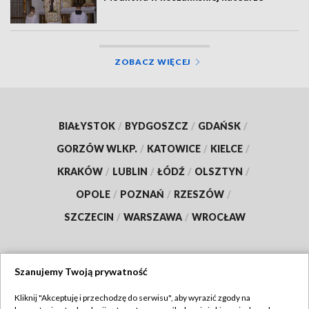
ZOBACZ WIĘCEJ
BIAŁYSTOK
/
BYDGOSZCZ
/
GDAŃSK
/
GORZÓW WLKP.
/
KATOWICE
/
KIELCE
/
KRAKÓW
/
LUBLIN
/
ŁÓDŹ
/
OLSZTYN
/
OPOLE
/
POZNAŃ
/
RZESZÓW
/
SZCZECIN
/
WARSZAWA
/
WROCŁAW
Szanujemy Twoją prywatność
Dołącz do nas:
Kliknij "Akceptuję i przechodzę do serwisu", aby wyrazić zgody na