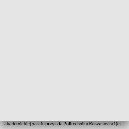
Wydrukowaliśmy z tzw. podporami
wewnętrznymi, które częściowo zostały
usunięte, wypełniona została figura
pianką dwuskładnikową rozprężną tak,
żeby była solidna twarda i wytrzymała
warunki atmosferyczne - wyjaśnia dr hab.
inż. Tomasz Królikowski, dyr. Centrum
Druku 3D Politechniki Koszalińskiej.
Figurka umieszczona zostanie w kapliczce przy parafii
Ducha Świętego. Stanie w miejscu figury, którą w Wielki
Czwartek zniszczyli wandale. Oryginał podarował parafii
były więzień niemieckiego obozu koncentracyjnego w
Dachau, jako wotum za uratowanie życia. Teraz z pomocą
akademickiej parafii przyszła Politechnika Koszalińska i jej