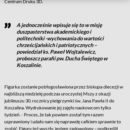
Centrum Druku 3D.
A jednocześnie wpisuje się to w misję
duszpasterstwa akademickiego i
politechniki -wychowania do wartości
chrześcijańskich i patriotycznych –
powiedział ks. Paweł Wojtalewicz,
proboszcz parafii pw. Ducha Świętego w
Koszalinie.
Figurka zostanie pobłogosławiona przez biskupa diecezji w
najbliższą niedzielę podczas uroczystej Mszy z okazji
jubileuszu 30. rocznicy pielgrzymki św. Jana Pawła II do
Koszalina. Wydrukowanie jej zajęło naukowcom tylko
tydzień. - Proces, że tak powiem został tym razem
usprawniony i udało nam się naprawdę całkiem sprawnie to
zrobić. Figury też wyszły, jestem zadowolony – podkreślił