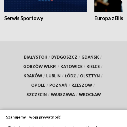
Serwis Sportowy
Europa z Blisk
BIAŁYSTOK
/
BYDGOSZCZ
/
GDAŃSK
/
GORZÓW WLKP.
/
KATOWICE
/
KIELCE
/
KRAKÓW
/
LUBLIN
/
ŁÓDŹ
/
OLSZTYN
/
OPOLE
/
POZNAŃ
/
RZESZÓW
/
SZCZECIN
/
WARSZAWA
/
WROCŁAW
Szanujemy Twoją prywatność
Dołącz do nas: