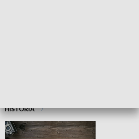
NAUKA I EDUKACJA
Z indeksem w ręku
Droga po suk
HISTORIA