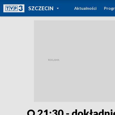
POWRÓT DO
SZCZECIN
Aktualności
Prog
TVP REGIONY
O 21:30 - dokładni