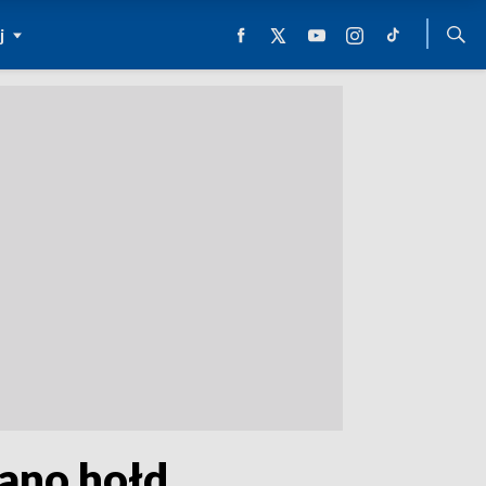
j
dano hołd