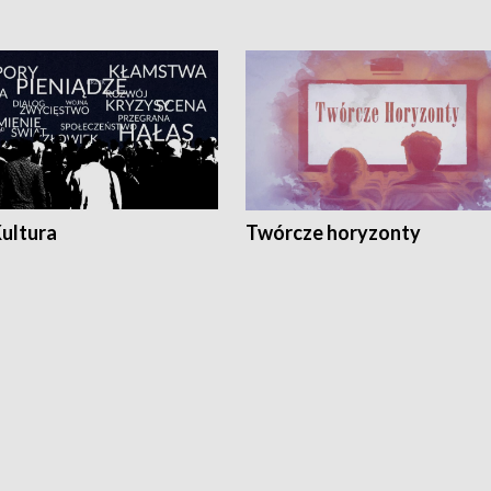
Kultura
Twórcze horyzonty