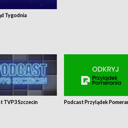
ąd Tygodnia
t TVP3 Szczecin
Podcast Przylądek Pomera