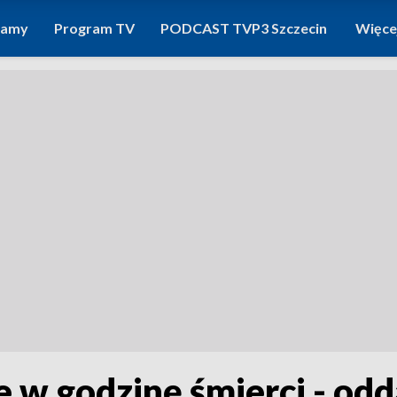
ramy
Program TV
PODCAST TVP3 Szczecin
Więce
e w godzinę śmierci - od