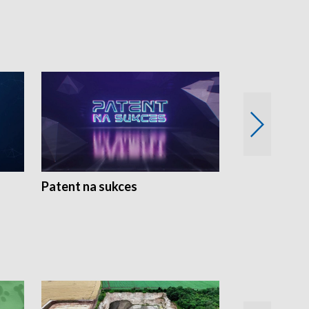
Patent na sukces
Rolnictwo w 