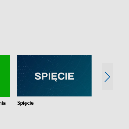
nia
Spięcie
Niedziałkow