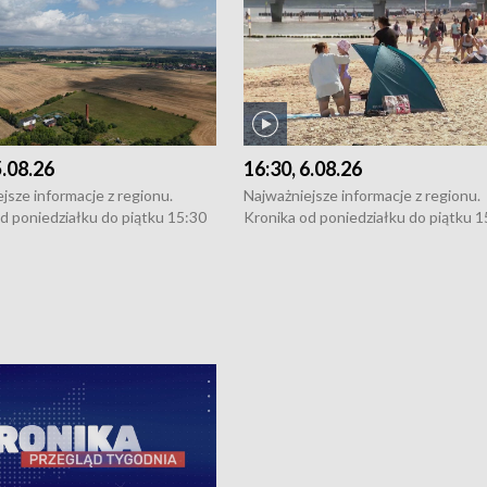
5.08.26
16:30, 6.08.26
jsze informacje z regionu.
Najważniejsze informacje z regionu.
d poniedziałku do piątku 15:30
Kronika od poniedziałku do piątku 1
16:30 (+ rozmowa), 18:30, 21:30.
(flesz), 16:30 (+ rozmowa), 18:30, 21
y i święta 15:30 i 16:30
W weekendy i święta 15:30 i 16:30
8:30 i 21:30. Dziennikarze czekają
(flesz), 18:30 i 21:30. Dziennikarze c
a zgłoszenia: Szczecin - tel. 91-
na Państwa zgłoszenia: Szczecin - te
0, Koszalin - tel. 94-34-50-054,
4 8-10-400, Koszalin - tel. 94-34-50
ronika@tvp.pl.
e-mail: kronika@tvp.pl.