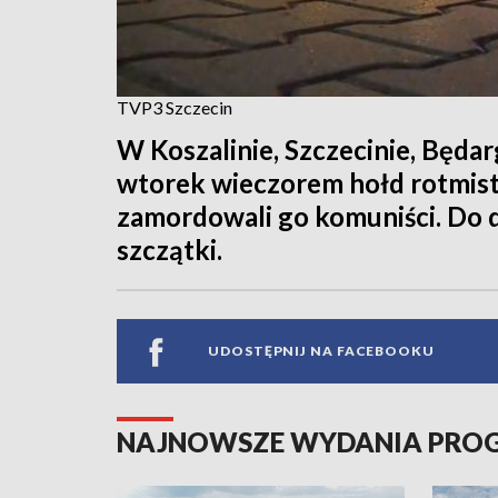
TVP3 Szczecin
W Koszalinie, Szczecinie, Będa
wtorek wieczorem hołd rotmist
zamordowali go komuniści. Do d
szczątki.
UDOSTĘPNIJ NA FACEBOOKU
NAJNOWSZE WYDANIA PR