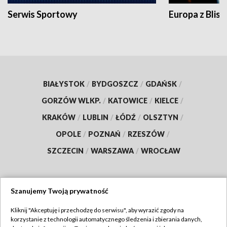
Serwis Sportowy
Europa z Blisk
BIAŁYSTOK
/
BYDGOSZCZ
/
GDAŃSK
/
GORZÓW WLKP.
/
KATOWICE
/
KIELCE
/
KRAKÓW
/
LUBLIN
/
ŁÓDŹ
/
OLSZTYN
/
OPOLE
/
POZNAŃ
/
RZESZÓW
/
SZCZECIN
/
WARSZAWA
/
WROCŁAW
Szanujemy Twoją prywatność
Dołącz do nas:
Kliknij "Akceptuję i przechodzę do serwisu", aby wyrazić zgody na
korzystanie z technologii automatycznego śledzenia i zbierania danych,
TVP