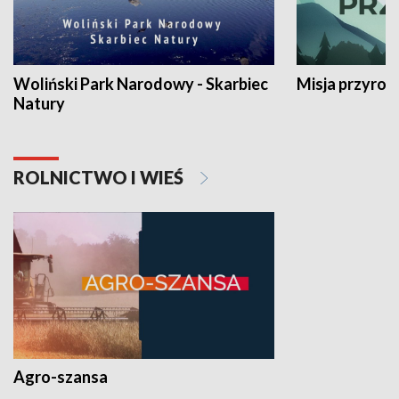
Woliński Park Narodowy - Skarbiec
Misja przyrod
Natury
ROLNICTWO I WIEŚ
Agro-szansa