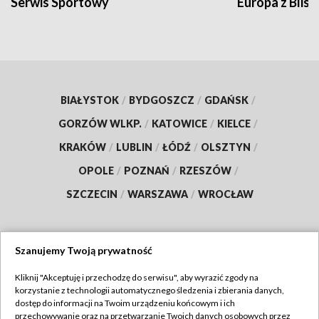
Serwis Sportowy
Europa z Blisk
BIAŁYSTOK
/
BYDGOSZCZ
/
GDAŃSK
/
GORZÓW WLKP.
/
KATOWICE
/
KIELCE
/
KRAKÓW
/
LUBLIN
/
ŁÓDŹ
/
OLSZTYN
/
OPOLE
/
POZNAŃ
/
RZESZÓW
/
SZCZECIN
/
WARSZAWA
/
WROCŁAW
Szanujemy Twoją prywatność
Dołącz do nas:
Kliknij "Akceptuję i przechodzę do serwisu", aby wyrazić zgody na
korzystanie z technologii automatycznego śledzenia i zbierania danych,
TVP
dostęp do informacji na Twoim urządzeniu końcowym i ich
Abonament TVP
przechowywanie oraz na przetwarzanie Twoich danych osobowych przez