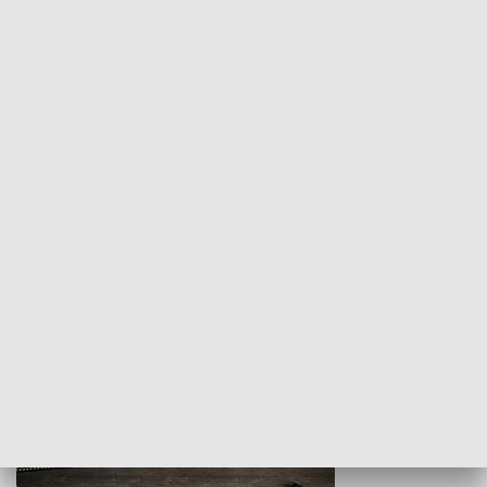
Z indeksem w ręku
Droga po suk
HISTORIA