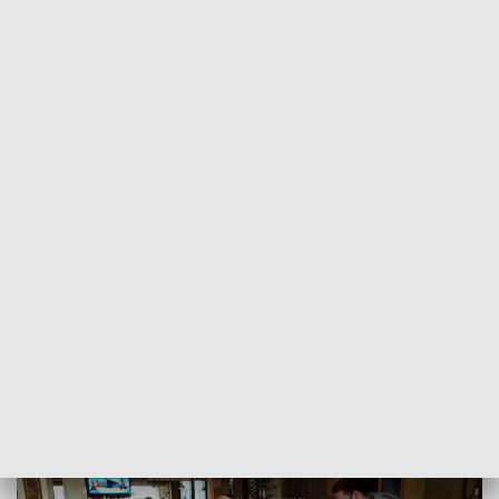
POWRÓT DO
SZCZECIN
TVP REGIONY
Od piątku kolejny etap luzowania
obostrzeń w restauracjach i klubach
fitness [WIDEO]
2021-05-27
Marta Czarnecka-Wojda / kb