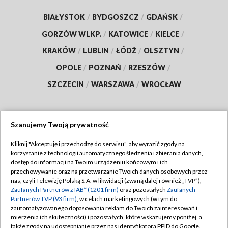
BIAŁYSTOK
/
BYDGOSZCZ
/
GDAŃSK
/
GORZÓW WLKP.
/
KATOWICE
/
KIELCE
/
KRAKÓW
/
LUBLIN
/
ŁÓDŹ
/
OLSZTYN
/
OPOLE
/
POZNAŃ
/
RZESZÓW
/
SZCZECIN
/
WARSZAWA
/
WROCŁAW
Szanujemy Twoją prywatność
Dołącz do nas:
Kliknij "Akceptuję i przechodzę do serwisu", aby wyrazić zgody na
korzystanie z technologii automatycznego śledzenia i zbierania danych,
TVP
dostęp do informacji na Twoim urządzeniu końcowym i ich
Abonament TVP
przechowywanie oraz na przetwarzanie Twoich danych osobowych przez
Regulamin TVP
nas, czyli Telewizję Polską S.A. w likwidacji (zwaną dalej również „TVP”),
Emisja w TVP
Polityka prywatności
Zaufanych Partnerów z IAB* (1201 firm)
oraz pozostałych
Zaufanych
Partnerów TVP (93 firm)
, w celach marketingowych (w tym do
Centrum informacji TVP
Moje zgody
zautomatyzowanego dopasowania reklam do Twoich zainteresowań i
mierzenia ich skuteczności) i pozostałych, które wskazujemy poniżej, a
Naziemna Telewizja Cyfrowa
Pomoc
także zgody na udostępnianie przez nas identyfikatora PPID do Google.