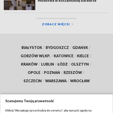
Modlitwa w koszalińskiej katedrze
ZOBACZ WIĘCEJ
BIAŁYSTOK
/
BYDGOSZCZ
/
GDAŃSK
/
GORZÓW WLKP.
/
KATOWICE
/
KIELCE
/
KRAKÓW
/
LUBLIN
/
ŁÓDŹ
/
OLSZTYN
/
OPOLE
/
POZNAŃ
/
RZESZÓW
/
SZCZECIN
/
WARSZAWA
/
WROCŁAW
Szanujemy Twoją prywatność
Dołącz do nas:
Kliknij "Akceptuję i przechodzę do serwisu", aby wyrazić zgody na