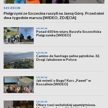
SZCZECIN
Pielgrzymi ze Szczecina ruszyli na Jasną Górę. Przed nimi
dwa tygodnie marszu [WIDEO, ZDJĘCIA]
SZCZECIN
Ponad 650 km wiary. Ruszyła Szczecińska
Pielgrzymka [WIDEO]
SZCZECIN
Camino de Santiago pełne pątników. 32.
Drogi Jakubowe w Polsce
SZCZECIN
Jak mówić o Bogu? Kurs „Paweł” w
Koszalinie [WIDEO]
SZCZECIN
Ofiary rzezi wołyńskiej upamiętnione.