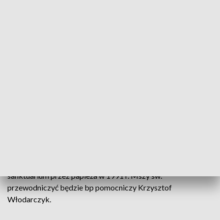
pokoleniom koszalinian, w tym młodzieży,
która Ojciec Święty szczególnie umiłował
i która zawsze była bliska jego sercu.
Niech świadectwo życia św. Jana Pawła II
będzie dla nas wszystkich powodem do
radości i dumy z bycia Polakami - mówił
przewodniczący klubu radnych PiS Artur
Wiśniewski
Jak wynika z harmonogramu, przekazanego przez Kurię
Biskupią w Koszalinie, w sobotę na Górze Chełmskiej
odbędą się diecezjalne uroczystości. Rozpoczną się o godz.
10 różańcem, następnie planowana jest konferencja ks. dr.
Kazimierza Klawczyńskiego, uczestnika poświęcenia
sanktuarium przez papieża w 1991 r. Mszy św.
przewodniczyć będzie bp pomocniczy Krzysztof
Włodarczyk.