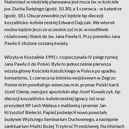
Natomiast w niedzielę planowana jest msza św. w kościele
pw. Ducha Świętego (godz. 10.30), a 1 czerwca - w katedrze
(godz. 18.). Obu przewodniczyć będzie bp diecezji
koszalińsko-kołobrzeskiej Edward Dajczak. We wtorek
można będzie jeszcze uczestniczyć m.in. w modlitwie
różańcowej i litanii do św. Jana Pawła II. Przy pomniku Jana
Pawła II złożone zostaną kwiaty.
Wizyta w Koszalinie 1991 r. rozpoczynała IV pielgrzymkę
Jana Pawła II do Polski. Była to jednocześnie pierwsza
wizyta głowy Kościoła Katolickiego w Polsce po upadku
komunizmu. 1 czerwca na lotnisku wojskowym w Zegrzu
Pomorskim powitali go wówczas m.in. prymas Polski kard.
Józef Glemp, nuncjusz apostolski abp Józef Kowalczyk, bp
diecezji koszalińsko-kołobrzeskiej Ignacy Jeż oraz
prezydent RP Lech Wałęsa z małżonką i premier Jan
Krzysztof Bielecki. Papież poświęcił nowo powstały
budynek Wyższego Seminarium Duchownego, a następnie
sanktuarium Matki Bożej Trzykroć Przedziwnej. Na błoniach